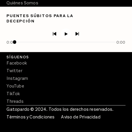
Quiénes Somos
Directorio
PUENTES SÚBITOS PARA LA
DECEPCIÓN
PÓDCASTS
Semanario Gatopardo
En Qué Momento
0:00
0:00
Crecer en Distopía
SÍGUENOS
Facebook
Twitter
Instagram
YouTube
TikTok
Threads
Gatopardo © 2024. Todos los derechos reservados.
Términos y Condiciones
Aviso de Privacidad