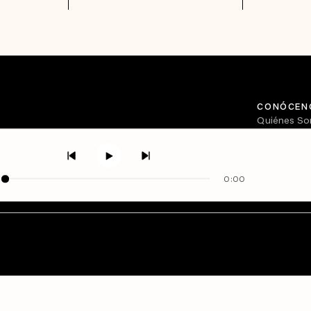
CONÓCEN
Quiénes S
Directorio
0:00