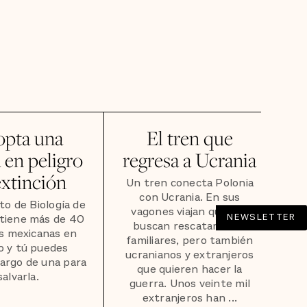
opta una
El tren que
 en peligro
regresa a Ucrania
extinción
Un tren conecta Polonia
con Ucrania. En sus
uto de Biología de
vagones viajan quienes
NEWSLETTER
tiene más de 40
buscan rescatar a sus
s mexicanas en
familiares, pero también
o y tú puedes
ucranianos y extranjeros
argo de una para
que quieren hacer la
salvarla.
guerra. Unos veinte mil
extranjeros han ...