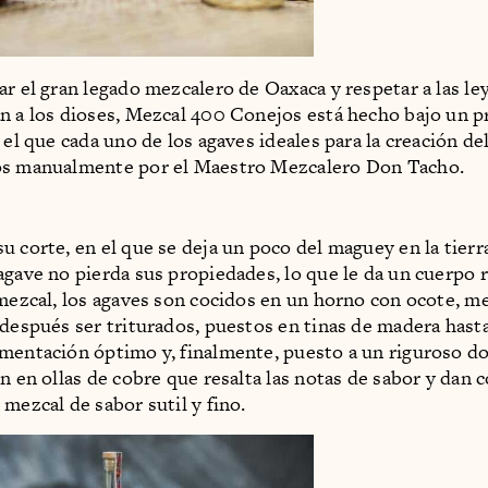
ar el gran legado mezcalero de Oaxaca y respetar a las l
n a los dioses, Mezcal 400 Conejos está hecho bajo un 
 el que cada uno de los agaves ideales para la creación d
os manualmente por el Maestro Mezcalero Don Tacho.
u corte, en el que se deja un poco del maguey en la tierr
agave no pierda sus propiedades, lo que le da un cuerpo 
 mezcal, los agaves son cocidos en un horno con ocote, m
 después ser triturados, puestos en tinas de madera hasta
mentación óptimo y, finalmente, puesto a un riguroso d
ón en ollas de cobre que resalta las notas de sabor y dan
 mezcal de sabor sutil y fino.