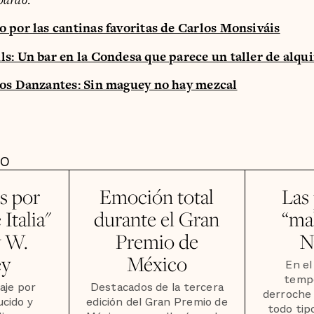
o por las cantinas favoritas de Carlos Monsiváis
ls: Un bar en la Condesa que parece un taller de alqu
Los Danzantes: Sin maguey no hay mezcal
DO
s por
Emoción total
Las 
Italia"
durante el Gran
“mal
y W.
Premio de
N
ey
México
En el
temp
iaje por
Destacados de la tercera
derroche
ucido y
edición del Gran Premio de
todo tip