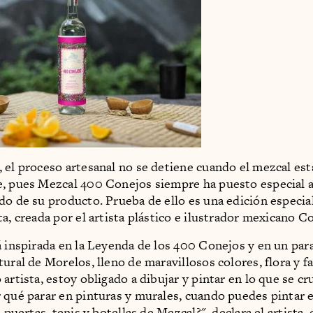
 el proceso artesanal no se detiene cuando el mezcal está
, pues Mezcal 400 Conejos siempre ha puesto especial 
do de su producto. Prueba de ello es una edición especial
ta, creada por el artista plástico e ilustrador mexicano C
á inspirada en la Leyenda de los 400 Conejos y en un par
tural de Morelos, lleno de maravillosos colores, flora y f
artista, estoy obligado a dibujar y pintar en lo que se cr
 qué parar en pinturas y murales, cuando puedes pintar e
, puertas, tenis y botellas de Mezcal?", declara el artist