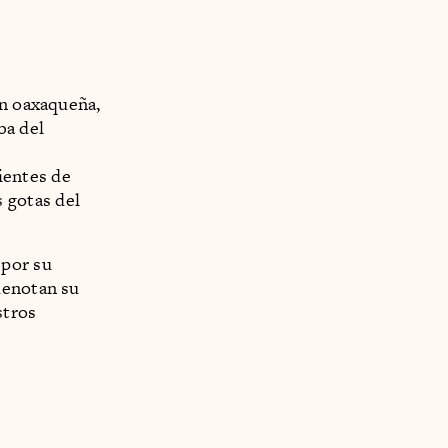
ón oaxaqueña,
ba del
ientes de
 gotas del
 por su
denotan su
stros