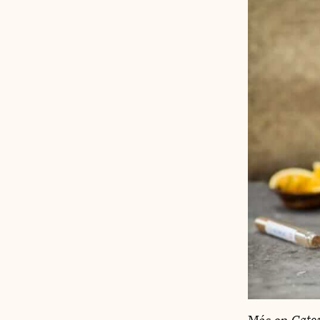
Más en
Gato