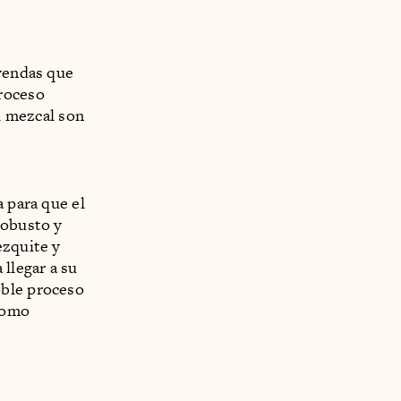
eyendas que
proceso
el mezcal son
a para que el
robusto y
ezquite y
 llegar a su
oble proceso
 como