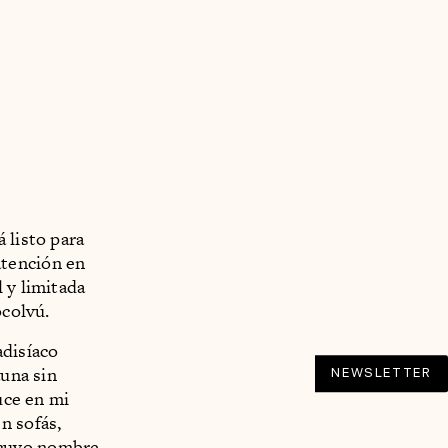
 listo para
atención en
 y limitada
ocolvú.
adisíaco
auna sin
NEWSLETTER
uce en mi
n sofás,
a, cuyo nombre