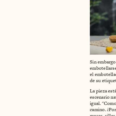
Sin embargo,
embotellarse
el embotella
de su etique
La pieza est
escenario na
igual. "Como 
camino. ¿Por
mesas, sillas