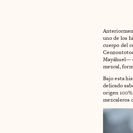
Anteriorment
uno de los h
cuerpo del 
Cenzontotoc
Mayáhuel— d
mezcal, form
Bajo esta hi
delicado sab
origen 100% 
mezcaleros d