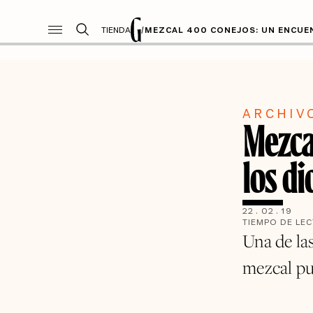
TIENDA
/
MEZCAL 400 CONEJOS: UN ENCUE
ARCHIV
Mezca
los di
22
.
02
.
19
TIEMPO DE LE
Una de la
mezcal pu