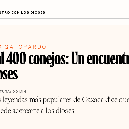
NTRO CON LOS DIOSES
O GATOPARDO
l 400 conejos: Un encuent
oses
CTURA:
00
MIN
s leyendas más populares de Oaxaca dice qu
ede acercarte a los dioses.