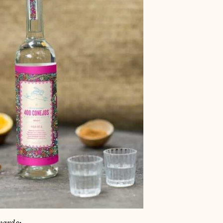
pardo
: