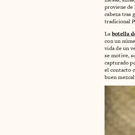
proviene de 
cabeza tras g
tradicional
P
La
botella d
con un númer
vida de un v
se motive, so
capturado po
el contacto 
buen mezcal