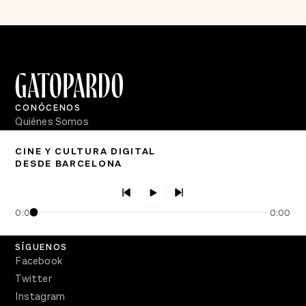
CONÓCENOS
Quiénes Somos
Directorio
CINE Y CULTURA DIGITAL
DESDE BARCELONA
PÓDCASTS
Semanario Gatopardo
En Qué Momento
0:00
0:00
Crecer en Distopía
SÍGUENOS
Facebook
Twitter
Instagram