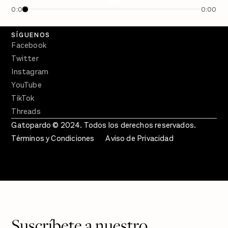
En Qué Momento
0:00
0:00
Crecer en Distopía
SÍGUENOS
Facebook
Twitter
Instagram
YouTube
TikTok
Threads
Gatopardo © 2024. Todos los derechos reservados.
Términos y Condiciones
Aviso de Privacidad
Suscríbete a nuestro