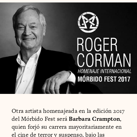
Otra artista homenajeada en la edición 2017
del Mórbido Fest será
Barbara Crampton
,
quien forjó su carrera mayoritariamente en
el cine de terror y suspenso, bajo las