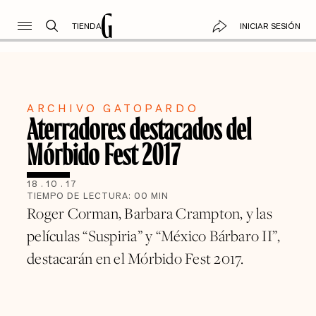
TIENDA
INICIAR SESIÓN
ARCHIVO GATOPARDO
Aterradores destacados del
Mórbido Fest 2017
18
.
10
.
17
TIEMPO DE LECTURA:
00
MIN
Roger Corman, Barbara Crampton, y las
películas “Suspiria” y “México Bárbaro II”,
destacarán en el Mórbido Fest 2017.