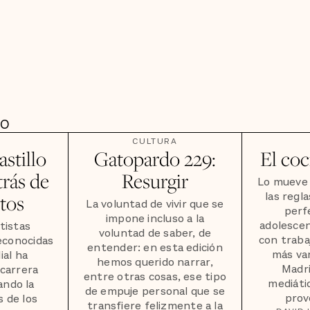
DO
CULTURA
stillo
Gatopardo 229:
El co
trás de
Resurgir
Lo mueve 
las regl
etos
La voluntad de vivir que se
perf
impone incluso a la
adolescen
tistas
voluntad de saber, de
con traba
econocidas
entender: en esta edición
más va
ial ha
hemos querido narrar,
Madri
 carrera
entre otras cosas, ese tipo
mediáti
ando la
de empuje personal que se
prov
s de los
transfiere felizmente a la