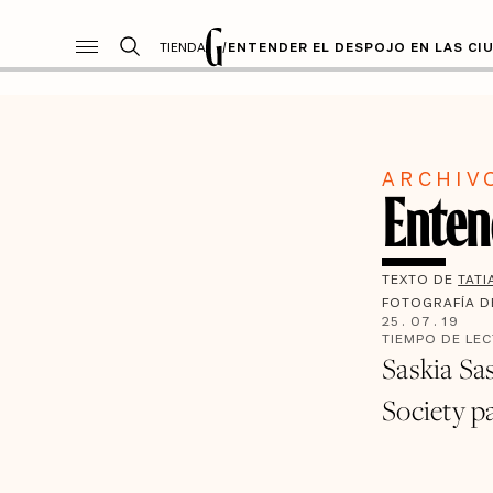
TIENDA
/
ENTENDER EL DESPOJO EN LAS CI
ARCHIV
Enten
TEXTO DE
TATI
FOTOGRAFÍA 
25
.
07
.
19
TIEMPO DE LE
Saskia Sa
Society pa