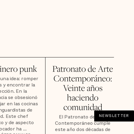
cinero punk
Patronato de Arte
Contemporáneo:
una idea: romper
as y encontrar la
Veinte años
ección. En la
haciendo
cia se obsesionó
jar en las cocinas
comunidad
nguardistas de
d. Este chef
NEWSLETTER
El Patronato de Arte
co y de aspecto
Contemporáneo cumple
ocador ha ...
este año dos décadas de