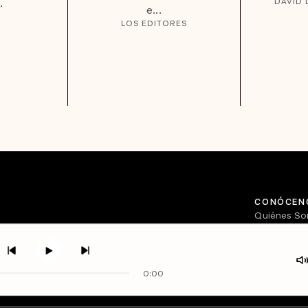
.
DAVID 
e...
LOS EDITORES
CONÓCEN
Quiénes S
Directorio
0:00