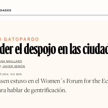
UDADES
O GATOPARDO
der el despojo en las ciuda
ANA MAILLARD
DE
JAVIER SENÓN
CTURA:
00
MIN
ssen estuvo en el Women´s Forum for the 
ra hablar de gentrificación.