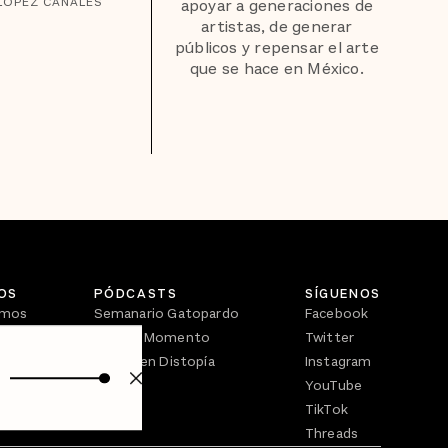
LÓPEZ CANALES
apoyar a generaciones de
artistas, de generar
públicos y repensar el arte
que se hace en México.
OS
PÓDCASTS
SÍGUENOS
omos
Semanario Gatopardo
Facebook
En Qué Momento
Twitter
Crecer en Distopía
Instagram
YouTube
TikTok
Threads