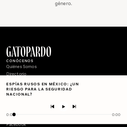
género.
CONÓCENOS
Quiénes Somos
Directorio
ESPÍAS RUSOS EN MÉXICO: ¿UN
PÓDCASTS
RIESGO PARA LA SEGURIDAD
Semanario Gatopardo
NACIONAL?
En Qué Momento
Crecer en Distopía
0:00
0:00
SÍGUENOS
Facebook