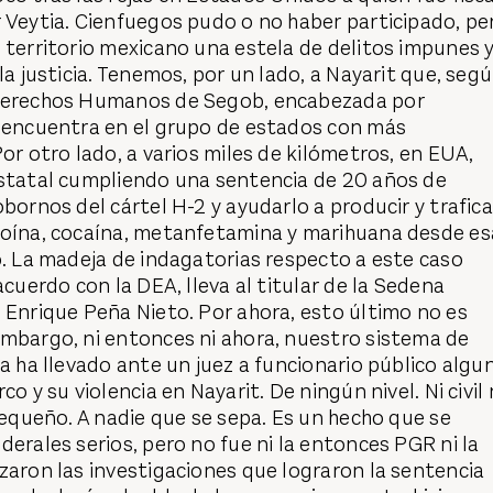
 Veytia. Cienfuegos pudo o no haber participado, pe
 territorio mexicano una estela de delitos impunes 
la justicia. Tenemos, por un lado, a Nayarit que, seg
 Derechos Humanos de Segob, encabezada por
e encuentra en el grupo de estados con más
Por otro lado, a varios miles de kilómetros, en EUA,
estatal cumpliendo una sentencia de 20 años de
obornos del cártel H-2 y ayudarlo a producir y trafica
roína, cocaína, metanfetamina y marihuana desde es
o. La madeja de indagatorias respecto a este caso
acuerdo con la DEA, lleva al titular de la Sedena
 Enrique Peña Nieto. Por ahora, esto último no es
embargo, ni entonces ni ahora, nuestro sistema de
ia ha llevado ante un juez a funcionario público algu
co y su violencia en Nayarit. De ningún nivel. Ni civil 
 pequeño. A nadie que se sepa. Es un hecho que se
derales serios, pero no fue ni la entonces PGR ni la
zaron las investigaciones que lograron la sentencia