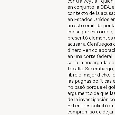
contra Veytia −quien 
en conjunto la DEA, e
contexto de la acusac
en Estados Unidos e
arresto emitida por l
conseguir esa orden, 
presentó elementos 
acusar a Cienfuegos 
dinero –en colaboració
en una corte federal.
sería la encargada de
fiscalía. Sin embargo,
libró o, mejor dicho, l
las pugnas políticas e
no pasó porque el go
argumento de que las
de la investigación c
Exteriores solicitó qu
compromiso de dejar e