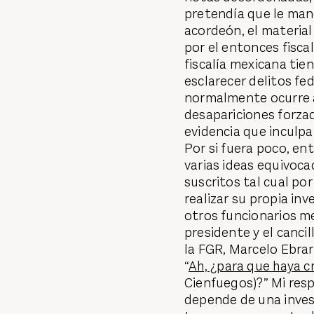
pretendía que le mand
acordeón, el material
por el entonces fisca
fiscalía mexicana tie
esclarecer delitos fed
normalmente ocurre a
desapariciones forzad
evidencia que inculpa
Por si fuera poco, en
varias ideas equivoca
suscritos tal cual por
realizar su propia in
otros funcionarios m
presidente y el cancil
la FGR, Marcelo Ebrar
“
Ah, ¿para que haya c
Cienfuegos)?” Mi resp
depende de una invest