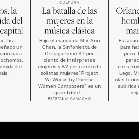
CULTURA
s, la
La batalla de las
Orland
da del
mujeres en la
homb
 capital
música clásica
mar
so Lira
Bajo el mando de Mei-Ann
Estaban 
iseñado un
Chen, la Sinfonietta de
para ha
ario para
Chicago tiene 47 por
poco, 
Mochomos,
ciento de intérpretes
parec
comida del
mujeres y 82 por ciento de
construi
aís.
solistas mujeres."Project
Lego. M
W: Works by Diverse
olas furi
Women Composers", es un
subirlos 
gran tribut...
deja
ESTEFANÍA CAMACHO