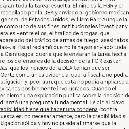
aran toda la tarea resuelta. El niño es la FGR y el
 recopilado por la DEA y enviado al gobierno mexica
l general de Estados Unidos, William Barr. Aunque la
ne como uno de sus fines institucionales investigar y
erales –entre ellos, el tráfico de drogas, que
parejado del tráfico de armas de fuego, asesinatos
as–, el fiscal reclamó que no le hayan enviado toda 
 a Cienfuegos; quería que le enviaran la tarea hecha.
tre los defensores de la decisión de la FGR existen
das: que los indicios de la DEA tenían que ser
 Gertz como única evidencia, que la fiscalía no podía
vestigación y, peor aún, que esta no podía ampliarse a
exicanos posiblemente involucrados. Cuando el
ler dieron una explicación pública sobre la decisión d
d lanzó una pregunta fundamental. Le dio al clavo.
redibilidad tiene que haber una condena
(contra
uesta es: no necesariamente, pero la credibilidad sí
igación sólida y hoy no puede afirmarse que la