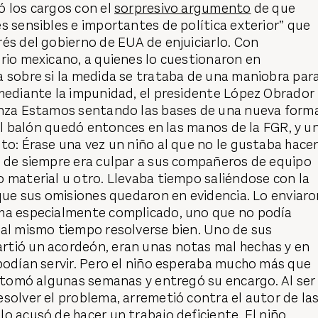
ó los cargos con el
sorpresivo argumento
de que
s sensibles e importantes de política exterior” que
és del gobierno de EUA de enjuiciarlo. Con
rio mexicano, a quienes lo cuestionaron en
a sobre si la medida se trataba de una maniobra par
 mediante la impunidad, el presidente López Obrador
anza Estamos sentando las bases de una nueva form
. El balón quedó entonces en las manos de la FGR, y u
to: Érase una vez un niño al que no le gustaba hace
a de siempre era culpar a sus compañeros de equipo
 material u otro. Llevaba tiempo saliéndose con la
 que sus omisiones quedaron en evidencia. Lo enviar
ma especialmente complicado, uno que no podía
 al mismo tiempo resolverse bien. Uno de sus
tió un acordeón, eran unas notas mal hechas y en
podían servir. Pero el niño esperaba mucho más que
e tomó algunas semanas y entregó su encargo. Al ser
solver el problema, arremetió contra el autor de la
o acusó de hacer un trabajo deficiente. El niño