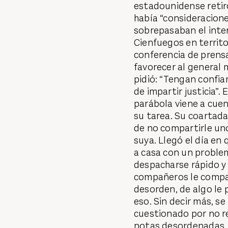
estadounidense retir
había “consideracione
sobrepasaban el inter
Cienfuegos en territo
conferencia de prens
favorecer al general
pidió: “Tengan confi
de impartir justicia”
parábola viene a cuen
su tarea. Su coartad
de no compartirle uno
suya. Llegó el día en
a casa con un proble
despacharse rápido y
compañeros le compar
desorden, de algo le 
eso. Sin decir más, s
cuestionado por no re
notas desordenadas, l