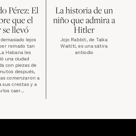
o Pérez: El
La historia de un
re que el
niño que admira a
 se llevó
Hitler
demasiado lejos
Jojo Rabbit, de Taika
ber remado tan
Waititi, es una sátira
La Habana les
antiodio
ió una ciudad
da con piezas de
inutos después,
osas comenzaron a
a sus crestas y a
rlos caer...