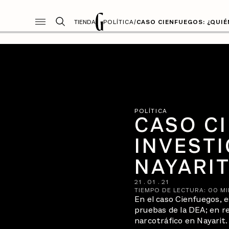
TIENDA
POLÍTICA
/
CASO CIENFUEGOS: ¿QUIÉ
POLÍTICA
CASO C
INVESTI
NAYARI
21
.
01
.
21
TIEMPO DE LECTURA:
00
MI
En el caso Cienfuegos, es
pruebas de la DEA; en re
narcotráfico en Nayarit.