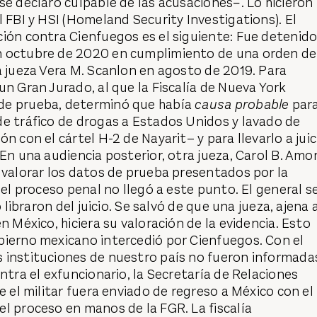
se declaró culpable de las acusaciones−. Lo hicieron
l FBI y HSI (Homeland Security Investigations). El
ión contra Cienfuegos es el siguiente: Fue detenid
n octubre de 2020 en cumplimiento de una orden de
a jueza Vera M. Scanlon en agosto de 2019. Para
un Gran Jurado, al que la Fiscalía de Nueva York
de prueba, determinó que había
causa probable
par
de tráfico de drogas a Estados Unidos y lavado de
n con el cártel H-2 de Nayarit– y para llevarlo a juic
 En una audiencia posterior, otra jueza, Carol B. Amo
 valorar los datos de prueba presentados por la
 el proceso penal no llegó a este punto. El general s
o libraron del juicio. Se salvó de que una jueza, ajena 
n México, hiciera su valoración de la evidencia. Esto
bierno mexicano intercedió por Cienfuegos. Con el
 instituciones de nuestro país no fueron informada
ontra el exfuncionario, la Secretaría de Relaciones
e el militar fuera enviado de regreso a México con el
l proceso en manos de la FGR. La fiscalía