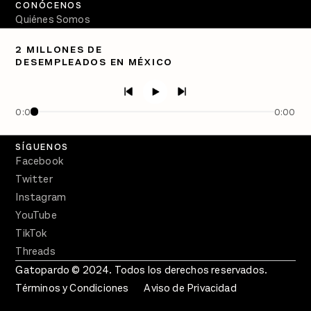
CONÓCENOS
Quiénes Somos
Directorio
2 MILLONES DE
DESEMPLEADOS EN MÉXICO
PÓDCASTS
Semanario Gatopardo
En Qué Momento
0:00
0:00
Crecer en Distopía
SÍGUENOS
Facebook
Twitter
Instagram
YouTube
TikTok
Threads
Gatopardo © 2024. Todos los derechos reservados.
Términos y Condiciones
Aviso de Privacidad