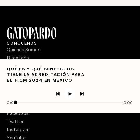
CONÓCENOS
Quiénes Somos
Directorio
QUÉ ES Y QUÉ BENEFICIOS
PÓDCASTS
TIENE LA ACREDITACIÓN PARA
Semanario Gatopardo
EL FICM 2024 EN MÉXICO
En Qué Momento
Crecer en Distopía
0:00
0:00
SÍGUENOS
Facebook
Twitter
Instagram
YouTube