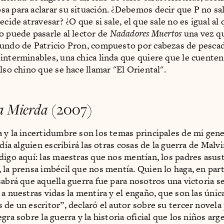
a para aclarar su situación. ¿Debemos decir que P no sa
ecide atravesar? ¿O que si sale, el que sale no es igual al
o puede pasarle al lector de
Nadadores Muertos
una vez q
undo de Patricio Pron, compuesto por cabezas de pesca
interminables, una chica linda que quiere que le cuente
lso chino que se hace llamar "El Oriental".
a Mierda
(2007)
 y la incertidumbre son los temas principales de mi gen
 día alguien escribirá las otras cosas de la guerra de Malvi
digo aquí: las maestras que nos mentían, los padres asu
 la prensa imbécil que nos mentía. Quien lo haga, en parti
sabrá que aquella guerra fue para nosotros una victoria s
 a nuestras vidas la mentira y el engaño, que son las únic
 de un escritor”, declaró el autor sobre su tercer novela
gra sobre la guerra y la historia oficial que los niños arg