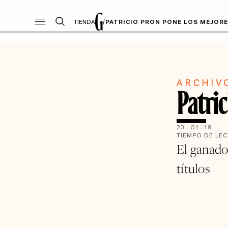
TIENDA
/
PATRICIO PRON PONE LOS MEJOR
ARCHIV
Patric
23
.
01
.
19
TIEMPO DE LE
El ganado
títulos