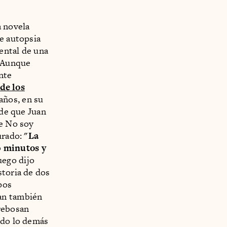
a novela
te autopsia
ental de una
".Aunque
nte
de los
años, en su
 de que Juan
de No soy
urado:
"La
0 minutos y
ego dijo
storia de dos
pos
tan también
 rebosan
odo lo demás