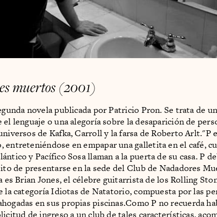
s muertos (2001)
segunda novela publicada por Patricio Pron. Se trata de u
 el lenguaje o una alegoría sobre la desaparición de per
niversos de Kafka, Carroll y la farsa de Roberto Arlt."P 
 entreteniéndose en empapar una galletita en el café, c
ántico y Pacífico Sosa llaman a la puerta de su casa. P d
sito de presentarse en la sede del Club de Nadadores Mu
a es Brian Jones, el célebre guitarrista de los Rolling Sto
e la categoría Idiotas de Natatorio, compuesta por las p
hogadas en sus propias piscinas.Como P no recuerda ha
licitud de ingreso a un club de tales características, aco