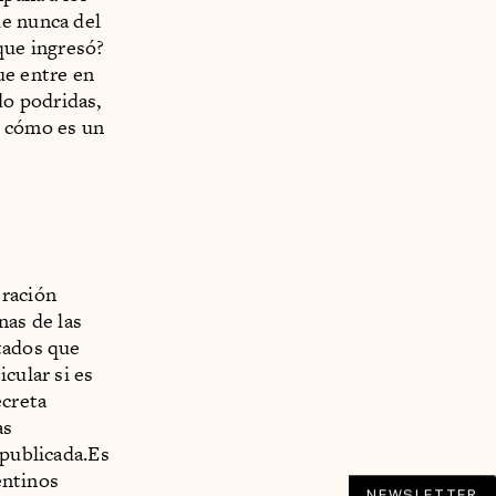
le nunca del
 que ingresó?
ue entre en
do podridas,
n cómo es un
eración
nas de las
stados que
cular si es
ecreta
as
 publicada.Es
entinos
NEWSLETTER