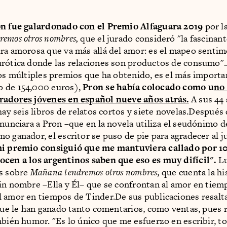
on fue galardonado con el Premio Alfaguara 2019
por l
emos otros nombres,
que el jurado consideró "la fascinan
ra amorosa que va más allá del amor: es el mapeo sentim
urótica donde las relaciones son productos de consumo
los múltiples premios que ha obtenido, es el más importa
 de 154,000 euros),
Pron se había colocado como u
no 
radores jóvenes en español nueve años atrás.
A sus 44 
 hay seis libros de relatos cortos y siete novelas.Después
anunciara a Pron –que en la novela utiliza el seudónimo 
o ganador, el escritor se puso de pie para agradecer al j
mi premio consiguió que me mantuviera callado por 1
ocen a los argentinos saben que eso es muy difícil".
Lu
as sobre
Mañana tendremos otros nombres,
que cuenta la hi
in nombre –Ella y Él– que se confrontan al amor en tiem
 amor en tiempos de Tinder.De sus publicaciones resal
 que le han ganado tanto comentarios, como ventas, pues
mbién humor. "Es lo único que me esfuerzo en escribir, t