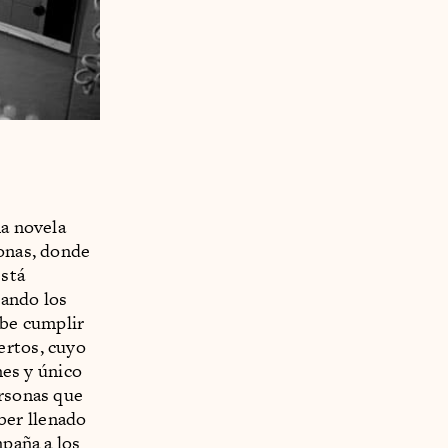
na novela
sonas, donde
está
uando los
ebe cumplir
ertos, cuyo
nes y único
ersonas que
ber llenado
mpaña a los