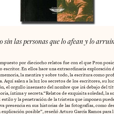
sin las personas que lo afean y lo arrui
ompuesto por dieciocho relatos fue con el que Pron posi
escritor. En ellos hace una extraordinaria exploración d
a memoria, la mentira y sobre todo, la escritura como prof
. Aquí salen a la luz los secretos de los escritores, su lu
n, el orgullo insensato del nombre que irá debajo del tít
oria, íntima y secreta.“Relatos de exquisita soledad, la s
l estilo y la penetración de la tristeza que imponen puede
iva presencia en sus historias de las fotografías, como d
 explicación posible”, reseñó Arturo García Ramos para l