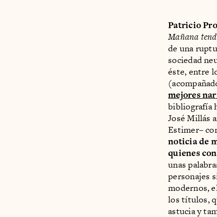
Patricio Pr
Mañana tendr
de una ruptu
sociedad ne
éste, entre 
(acompañado
mejores nar
bibliografía
José Millás 
Estimer– com
noticia de 
quienes con
unas palabr
personajes s
modernos, el
los títulos,
astucia y ta