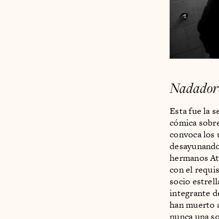
Nadadore
Esta fue la 
cómica sobre
convoca los u
desayunando,
hermanos Atl
con el requi
socio estrell
integrante d
han muerto a
nunca una so