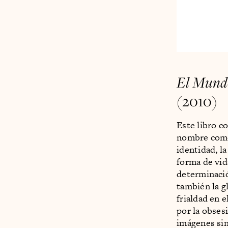
El Mundo 
(2010)
Este libro c
nombre como 
identidad, l
forma de vida
determinació
también la gl
frialdad en e
por la obses
imágenes sin