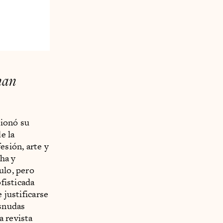
nan
cionó su
e la
esión, arte y
cha y
ulo, pero
ofisticada
 justificarse
esnudas
a revista