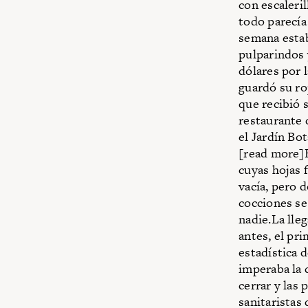
con escaleri
todo parecía
semana estab
pulparindos 
dólares por 
guardó su r
que recibió 
restaurante 
el Jardín Bo
[read more]E
cuyas hojas f
vacía, pero 
cocciones se
nadie.La lle
antes, el pr
estadística d
imperaba la 
cerrar y las
sanitaristas