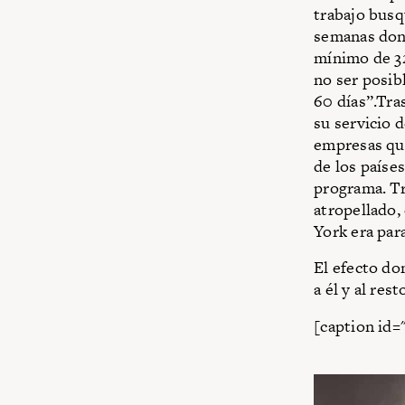
trabajo busq
semanas dond
mínimo de 32
no ser posib
60 días”.Tra
su servicio 
empresas que
de los paíse
programa. Tr
atropellado,
York era para
El efecto do
a él y al re
[caption id=