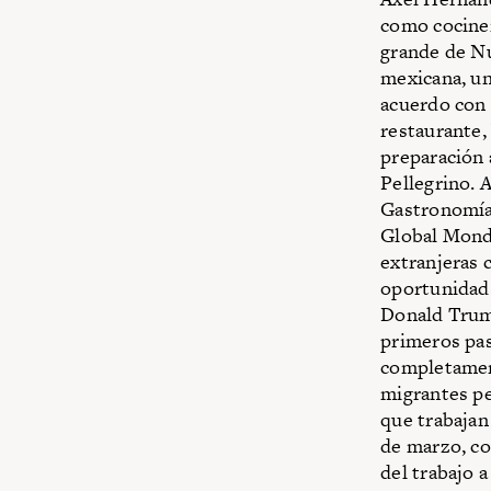
como cociner
grande de Nu
mexicana, un
acuerdo con 
restaurante,
preparación a
Pellegrino. 
Gastronomía,
Global Monda
extranjeras 
oportunidad 
Donald Trump
primeros pas
completament
migrantes p
que trabajan
de marzo, co
del trabajo a