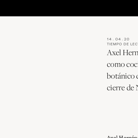
14
.
04
.
20
TIEMPO DE LE
Axel Hern
como coci
botánico d
cierre de
Axel Hernánd