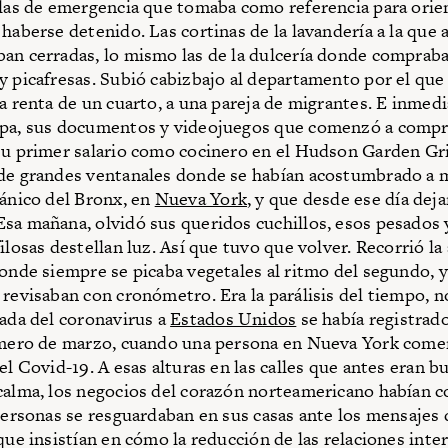
llas de emergencia que tomaba como referencia para orie
 haberse detenido. Las cortinas de la lavandería a la que 
an cerradas, lo mismo las de la dulcería donde compraba
y picafresas. Subió cabizbajo al departamento por el qu
la renta de un cuarto, a una pareja de migrantes. E inme
opa, sus documentos y videojuegos que comenzó a compr
su primer salario como cocinero en el Hudson Garden Gril
de grandes ventanales donde se habían acostumbrado a m
tánico del Bronx, en
Nueva York
, y que desde ese día deja
sa mañana, olvidó sus queridos cuchillos, esos pesados 
ilosas destellan luz. Así que tuvo que volver. Recorrió la
donde siempre se picaba vegetales al ritmo del segundo, y
 revisaban con cronómetro. Era la parálisis del tiempo, n
gada del coronavirus a
Estados Unidos
se había registrado
imero de marzo, cuando una persona en Nueva York come
el Covid-19. A esas alturas en las calles que antes eran bu
calma, los negocios del corazón norteamericano habían 
 personas se resguardaban en sus casas ante los mensajes 
 que insistían en cómo la reducción de las relaciones int