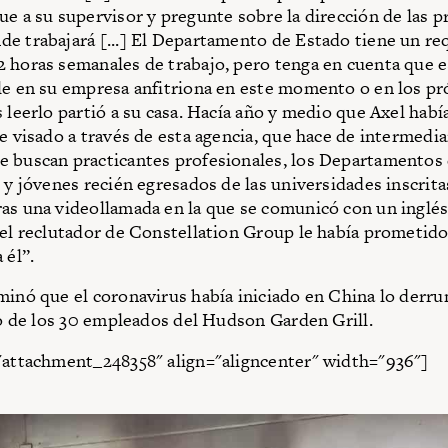
ue a su supervisor y pregunte sobre la dirección de las 
e trabajará [...] El Departamento de Estado tiene un re
 horas semanales de trabajo, pero tenga en cuenta que 
le en su empresa anfitriona en este momento o en los p
s leerlo partió a su casa. Hacía año y medio que Axel hab
de visado a través de esta agencia, que hace de intermedia
 buscan practicantes profesionales, los Departamentos
s y jóvenes recién egresados de las universidades inscrita
as una videollamada en la que se comunicó con un inglé
 el reclutador de Constellation Group le había prometid
 él”.
minó que el coronavirus había iniciado en China lo derr
sto de los 30 empleados del Hudson Garden Grill.
"attachment_248358" align="aligncenter" width="936"]