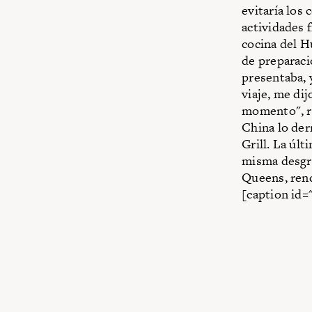
evitaría los
actividades 
cocina del H
de preparaci
presentaba, 
viaje, me di
momento", re
China lo der
Grill. La úl
misma desgra
Queens, rend
[caption id=