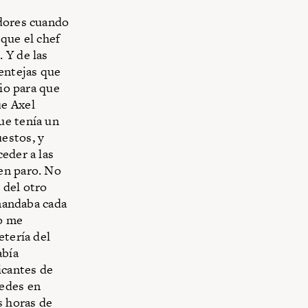
adores cuando
 que el chef
 Y de las
lentejas que
rio para que
ue Axel
ue tenía un
estos, y
eder a las
en paro. No
 del otro
 mandaba cada
o me
etería del
abía
icantes de
edes en
s horas de