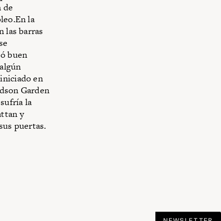
n de
leo.En la
n las barras
se
eó buen
 algún
iniciado en
Hudson Garden
sufría la
ttan y
sus puertas.
NEWSLETTER