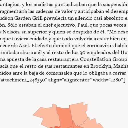
 contagios, y los analistas puntualizaban que la suspensió
fragmentaría las cadenas de valor y anticipaban el desemp
udson Garden Grill prevalecía un silencio casi absoluto e
ón. Sólo estaban el chef ejecutivo, Paul, que pocas veces 
y Nelson, su superior y quien se despidió de él. “Me des
jo que tuviera cuidado y que todo volvería a estar bien en
cuerda Axel. El efecto dominó que el coronavirus había 
rumbaba ahora a él y al resto de los 30 empleados del 
tima apuesta de la casa restaurantera Constellation Group 
cia que el resto de sus restaurantes en Brooklyn, Manha
idos ante la baja de comensales que lo obligaba a cerrar 
"attachment_248350" align="aligncenter" width="1280"]