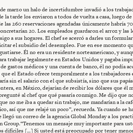
 de marzo un halo de incertidumbre invadió a los trabaj
de la tarde los enviaron a todos de vuelta a casa, luego de
de las 260 reservaciones agendadas únicamente habría 70.
concretarían 20. Los empleados guardaron el arroz y las 
sigo a sus hogares. El chef se acercó a darles un formula
icitar el subsidio del desempleo. Fue en ese momento q
ustiarse. Él no era un residente norteamericano, y aunq
ara trabajar legalmente en Estados Unidos y pagaba impu
 de gastos médicos y una cuenta de banco, él no podía acc
 que el Estado ofrece temporalmente a los trabajadores 
ría sin el salario con el que subsistía, sino que sus papás
rontera, en México, dejarían de recibir los dólares que él
regunté al chef que qué pasaría conmigo. Me dijo que n
que no me iba a quedar sin trabajo, me mandarían a la caf
ico, así que me relajé un poco”, recuerda. Ya cuando se h
e llegó un correo de la agencia Global Monday a los pract
on Group.“Tenemos un mensaje muy importante para ust
s difíciles [...] Si usted está preocupado por tener meno