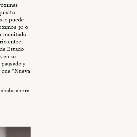
próximas
quisito
esto puede
róximos 30 o
ía tramitado
rio entre
 de Estado
s en su
s pausado y
o que “Nueva
umbaba ahora