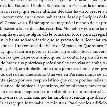
o a los Estados Unidos. Se instaló en Passaic, la octava
eva Jersey, que en las últimas décadas ha visto crecer a 
 incremento en 115,000 habitantes desde principios del 
el Censo 2010. Él siempre se imaginó al mando de su pr
 buscando las codiciadas estrellas Michelin y con una bar
mplia en la que algún día le tomarían fotos para agregarlo 
Así lo había soñado desde que se graduó de la licenciatura
 por la Universidad del Valle de México, en Querétaro.F
y, que recluta a jóvenes recién egresados de las univer
con las que tiene convenio, quien lo contactó para ofrecer
de hacer sus prácticas profesionales con visa de trabajo 
, y Axel, sin dudarlo, hizo todo para marcharse y empre
os del sueño americano. Una vez en Passaic, nunca se si
e ajeno por ese respiro latino que corre por las calles 
eruanos, dominicos, argentinos, colombianos y mexicano
 en distintos negocios como el ámbito restaurantero.La t
mo era su rutina, caminó las amplias avenidas que diario 
 la casa y que le tomaba 40 minutos. Pasó por los edificio