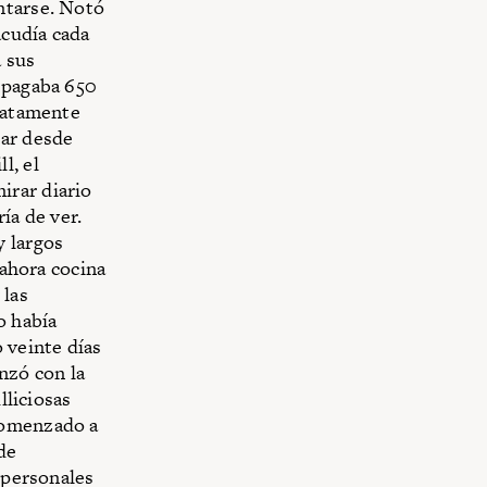
ntarse. Notó
acudía cada
 sus
e pagaba 650
diatamente
ar desde
l, el
irar diario
ría de ver.
y largos
 ahora cocina
 las
o había
 veinte días
nzó con la
lliciosas
comenzado a
de
erpersonales