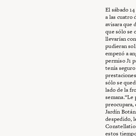
El sábado 14
a las cuatro 
avisara que 
que sólo se 
llevarían con
pudieran sol
empezó a ang
permiso J1 p
tenía seguro
prestaciones
sólo se queda
lado de la f
semana.“Le p
preocupara, 
Jardín Botán
despedido, l
Constellati
estos tiempo