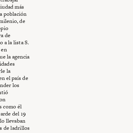
 ciudad más
la población
milenio, de
opio
ra de
a la lista S.
 en
ue la agencia
sidades
le la
en el país de
nder los
ntió
con
s como él
arde del 19
lo llevaban
s de ladrillos