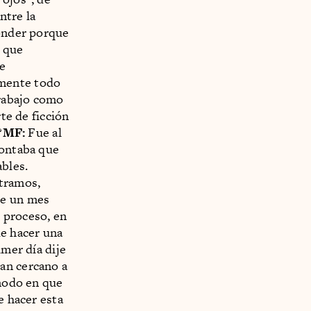
ntre la
ponder porque
o que
e
amente todo
trabajo como
rte de ficción
?
MF:
Fue al
contaba que
ables.
ntramos,
te un mes
l proceso, en
de hacer una
imer día dije
tan cercano a
modo en que
e hacer esta