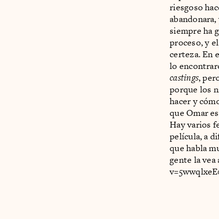
riesgoso hace
abandonara, 
siempre ha g
proceso, y el
certeza. En 
lo encontrar
castings
, per
porque los n
hacer y cómo
que Omar es 
Hay varios f
película, a d
que habla mu
gente la ve
v=5wwqlxe