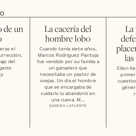
DO
o de un
La cacería del
La
o
hombre lobo
defe
place
eras el
Cuando tenía siete años,
rrección,
Marcos Rodríguez Pantoja
las
ajo del
fue vendido por su familia a
genio
un ganadero que
Ellen Ke
y.
necesitaba un pastor de
primer
ovejas. Un día el hombre
cuestio
que se encargaba de
género
cuidarlo lo abandonó en
una cueva. M...
SANDRA LAFUENTE