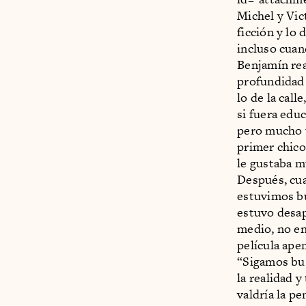
Michel y Vic
ficción y lo 
incluso cuan
Benjamín rea
profundidad
lo de la cal
si fuera educ
pero mucho 
primer chico
le gustaba m
Después, cua
estuvimos bu
estuvo desapa
medio, no en
película ape
“Sigamos bu
la realidad y
valdría la p