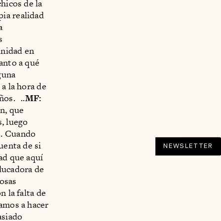
hicos de la
opia realidad
a
s
nidad en
uanto a qué
guna
a la hora de
os. ..
MF:
ón, que
s, luego
s. Cuando
uenta de si
NEWSLETTER
ad que aquí
ducadora de
cosas
n la falta de
bamos a hacer
asiado