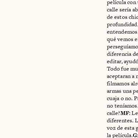
película con
calle sería a
de estos chic
profundidad
entendemos 
qué vemos en
perseguíamos
diferencia d
editar, ayud
Todo fue muy
aceptaran a 
filmamos alr
armas una pe
cuaja o no. 
no teníamos
calle?
MF:
Le 
diferentes. L
voz de esta 
la película.
G