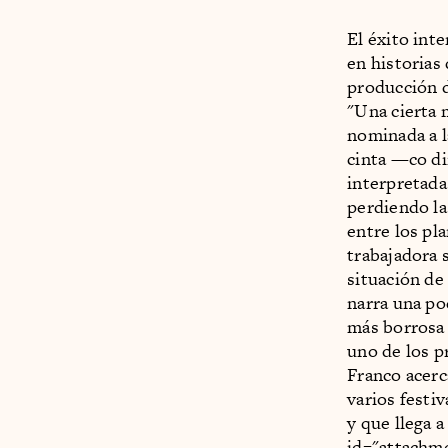
El éxito int
en historias
producción 
"Una cierta
nominada a 
cinta —co di
interpretada
perdiendo la
entre los pl
trabajadora 
situación de 
narra una po
más borrosa 
uno de los 
Franco acerc
varios festi
y que llega 
id="attachme