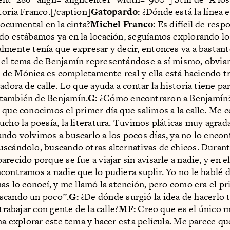
toria Franco.[/caption]
Gatopardo:
¿Dónde está la línea e
documental en la cinta?
Michel Franco:
Es difícil de res
do estábamos ya en la locación, seguíamos explorando l
lmente tenía que expresar y decir, entonces va a bastant
 el tema de Benjamín representándose a sí mismo, obvi
le, de Mónica es completamente real y ella está haciendo 
adora de calle. Lo que ayuda a contar la historia tiene pa
también de Benjamín.
G:
¿Cómo encontraron a Benjamín
 que conocimos el primer día que salimos a la calle. Me 
ucho la poesía, la literatura. Tuvimos pláticas muy agrad
ndo volvimos a buscarlo a los pocos días, ya no lo enco
scándolo, buscando otras alternativas de chicos. Duran
recido porque se fue a viajar sin avisarle a nadie, y en e
contramos a nadie que lo pudiera suplir. Yo no le hablé 
nas lo conocí, y me llamó la atención, pero como era el pr
scando un poco”.
G:
¿De dónde surgió la idea de hacerlo 
 trabajar con gente de la calle?
MF:
Creo que es el único 
ena explorar este tema y hacer esta película. Me parece qu