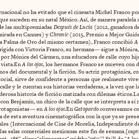
ernacional no ha evitado que el cineasta Michel Franco po
 que suceden en su natal México. Así, de manera paralela a
de las multipremiadas
Después de Lucía
(2012, ganadora d
 mirada en Cannes) y
Chronic
(2015, Premio a Mejor Guió
la Palma de Oro del mismo certamen), Franco concibió
A 
rigida con Victoria Franco, su hermana— sigue a Mónica,
 por Mónica del Cármen, una educadora de calle cuyo hij
 vista.En
A los ojos
, los hermanos Franco se mueven con 
anos del documental y la ficción. Su actriz protagónica, c
social, sirve de confidente a personas que realmente vive
calle y le cuentan sus historias verdaderas, a la vez que l
derosa historia de ficción matizada con dilemas éticos.La
con Benjamín, un chico de la calle que se interpreta a s
protagonistas— en
A los ojos
.En
Gatopardo
conversamos co
a de esta aventura cinematográfica con la que ya se pres
vales (Internacional de Cine de Morelia, Independiente 
a las salas comerciales mexicanas este fin de semana.[cap
nt_286" align="aligncenter" width="960"] Still de "A los