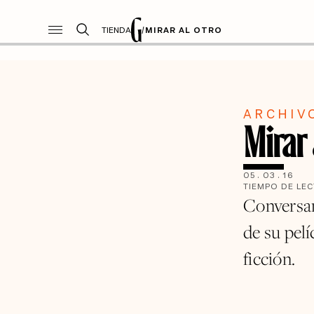
TIENDA
/
MIRAR AL OTRO
ARCHIV
Mirar 
05
.
03
.
16
TIEMPO DE LE
Conversam
de su pelí
ficción.