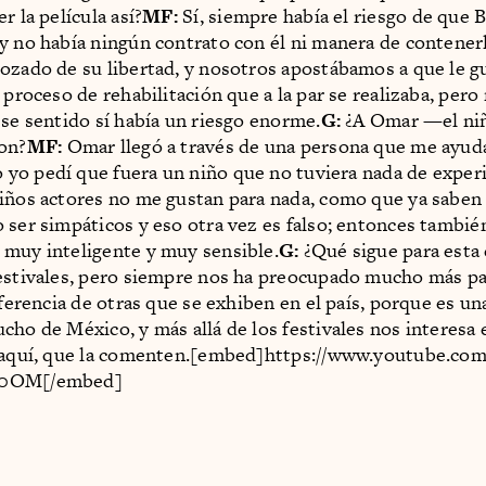
r la película así?
MF:
Sí, siempre había el riesgo de que 
y no había ningún contrato con él ni manera de contenerl
ozado de su libertad, y nosotros apostábamos a que le gu
 proceso de rehabilitación que a la par se realizaba, pero
ese sentido sí había un riesgo enorme.
G:
¿A Omar —el n
on?
MF:
Omar llegó a través de una persona que me ayuda
o yo pedí que fuera un niño que no tuviera nada de experi
iños actores no me gustan para nada, como que ya saben 
 ser simpáticos y eso otra vez es falso; entonces tambi
muy inteligente y muy sensible.
G:
¿Qué sigue para esta 
estivales, pero siempre nos ha preocupado mucho más pa
iferencia de otras que se exhiben en el país, porque es un
cho de México, y más allá de los festivales nos interesa e
a aquí, que la comenten.[embed]https://www.youtube.co
E0OM[/embed]