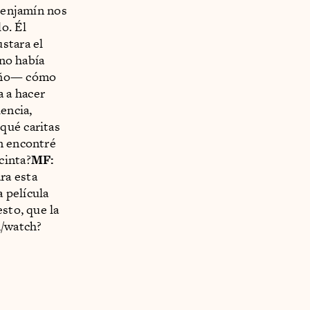
Benjamín nos
o. Él
stara el
 no había
iño— cómo
 a hacer
encia,
qué caritas
én encontré
cinta?
MF:
ra esta
a película
sto, que la
m/watch?