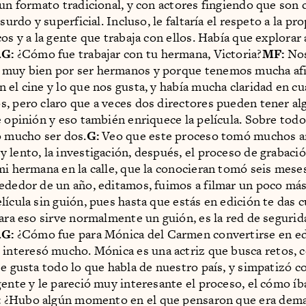
 un formato tradicional, y con actores fingiendo que son c
bsurdo y superficial. Incluso, le faltaría el respeto a la pr
os y a la gente que trabaja con ellos. Había que explorar 
.
G:
¿Cómo fue trabajar con tu hermana, Victoria?
MF:
No
muy bien por ser hermanos y porque tenemos mucha afi
 el cine y lo que nos gusta, y había mucha claridad en c
, pero claro que a veces dos directores pueden tener al
e opinión y eso también enriquece la película. Sobre todo 
ó mucho ser dos.
G:
Veo que este proceso tomó muchos añ
 lento, la investigación, después, el proceso de grabaci
mi hermana en la calle, que la conocieran tomó seis mese
ededor de un año, editamos, fuimos a filmar un poco má
lícula sin guión, pues hasta que estás en edición te das c
Para eso sirve normalmente un guión, es la red de segurid
.
G:
¿Cómo fue para Mónica del Carmen convertirse en e
interesó mucho. Mónica es una actriz que busca retos, 
e gusta todo lo que habla de nuestro país, y simpatizó co
gente y le pareció muy interesante el proceso, el cómo í
:
¿Hubo algún momento en el que pensaron que era dem