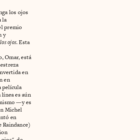
nga los ojos
 la
el premio
n y
los ojos
. Esta
o, Omar, está
destreza
onvertida en
n en
a película
 línea es aún
í mismo —y es
n Michel
entó en
de Raindance)
tion
 ojos", de