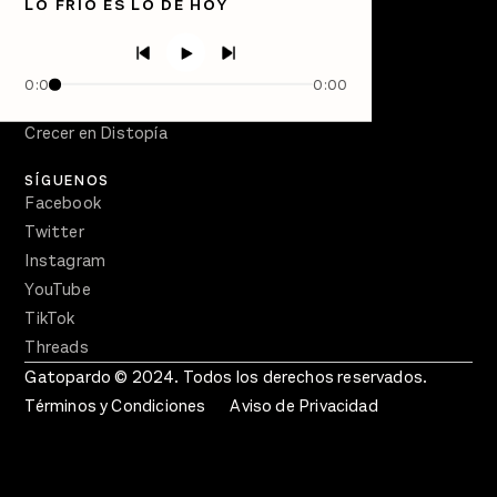
LO FRÍO ES LO DE HOY
Directorio
PÓDCASTS
Semanario Gatopardo
0:00
0:00
En Qué Momento
Crecer en Distopía
SÍGUENOS
Facebook
Twitter
Instagram
YouTube
TikTok
Threads
Gatopardo © 2024. Todos los derechos reservados.
Términos y Condiciones
Aviso de Privacidad