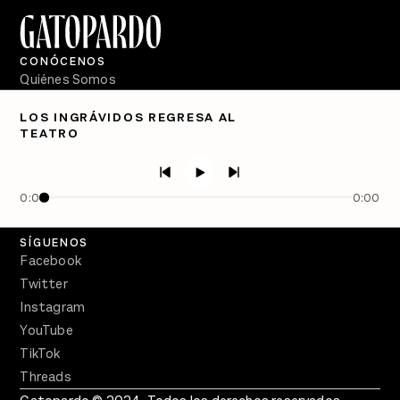
CONÓCENOS
Quiénes Somos
Directorio
LOS INGRÁVIDOS REGRESA AL
TEATRO
PÓDCASTS
Semanario Gatopardo
En Qué Momento
0:00
0:00
Crecer en Distopía
SÍGUENOS
Facebook
Twitter
Instagram
YouTube
TikTok
Threads