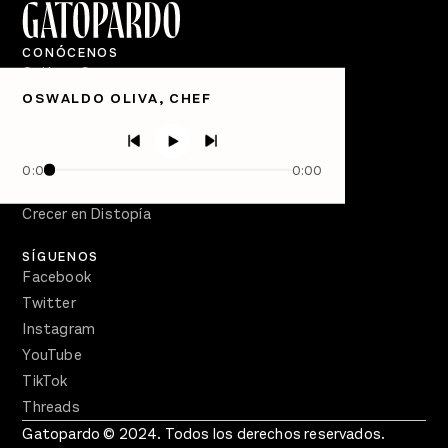
CONÓCENOS
Quiénes Somos
OSWALDO OLIVA, CHEF
Directorio
PÓDCASTS
Semanario Gatopardo
0:00
0:00
En Qué Momento
Crecer en Distopía
SÍGUENOS
Facebook
Twitter
Instagram
YouTube
TikTok
Threads
Gatopardo © 2024. Todos los derechos reservados.