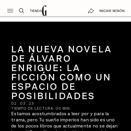
TIENDA
INICIAR SESIÓN
CULTURA
LA NUEVA NOVELA
DE ÁLVARO
ENRIGUE: LA
FICCIÓN COMO UN
ESPACIO DE
POSIBILIDADES
02
.
03
.
23
TIEMPO DE LECTURA:
00
MIN
Estamos acostumbrados a leer por y para la
trama, pero Tu sueño imperios han sido es uno
de los pocos libros que actualmente no se dejan