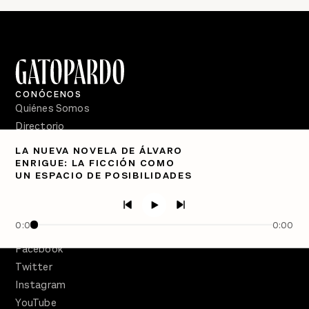
CONÓCENOS
Quiénes Somos
Directorio
LA NUEVA NOVELA DE ÁLVARO
PÓDCASTS
ENRIGUE: LA FICCIÓN COMO
Semanario Gatopardo
UN ESPACIO DE POSIBILIDADES
En Qué Momento
Crecer en Distopía
0:00
0:00
SÍGUENOS
Facebook
Twitter