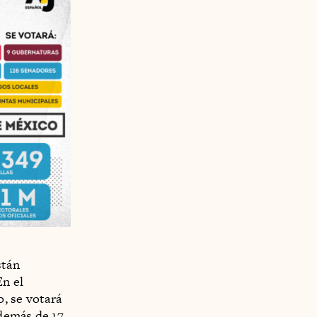
stán
En el
, se votará
demás de 17