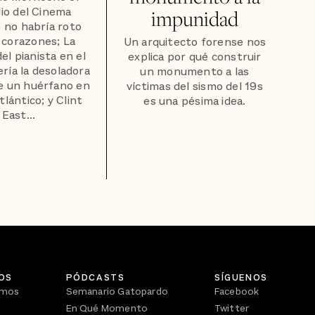
io del Cinema
impunidad
 no habría roto
 corazones; La
Un arquitecto forense nos
el pianista en el
explica por qué construir
ería la desoladora
un monumento a las
de un huérfano en
víctimas del sismo del 19s
tlántico; y Clint
es una pésima idea.
East...
OS
PÓDCASTS
SÍGUENOS
omos
Semanario Gatopardo
Facebook
En Qué Momento
Twitter