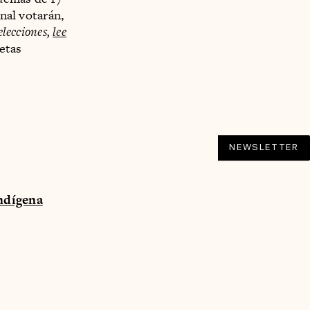
inal votarán,
elecciones,
lee
letas
NEWSLETTER
indígena