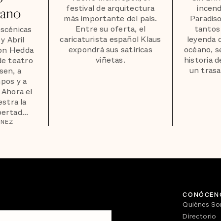
festival de arquitectura
incend
iano
más importante del país.
Paradiso
Entre su oferta, el
tantos
escénicas
caricaturista español Klaus
leyenda d
y Abril
expondrá sus satíricas
océano, s
on Hedda
viñetas.
historia 
de teatro
un trasa
sen, a
pos y a
 Ahora el
stra la
ertad...
ÍNEZ
CONÓCEN
Quiénes S
Directorio