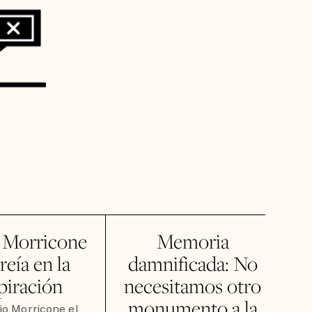
 Morricone
Memoria
reía en la
damnificada: No
piración
necesitamos otro
monumento a la
io Morricone el