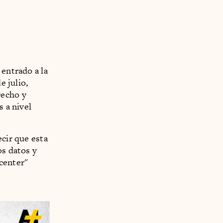
 entrado a la
e julio,
recho y
s a nivel
ecir que esta
os datos y
center"