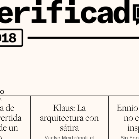
DO
A
a de
Klaus: La
Ennio
ertida
arquitectura con
no c
 de un
sátira
ins
o
Vuelve Mextrópoli, el
Sin Enn