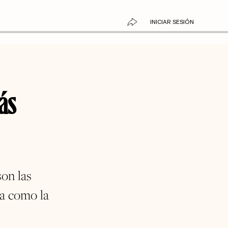
INICIAR SESIÓN
ás
son las
da como la