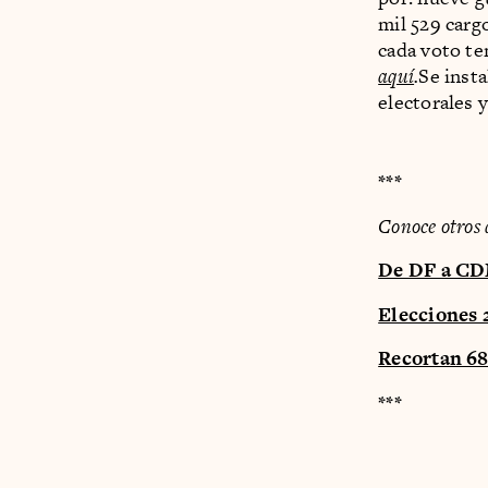
mil 529 cargo
cada voto te
aquí
.
Se insta
electorales y
***
Conoce otros 
De DF a CDM
Elecciones 2
Recortan 68
***