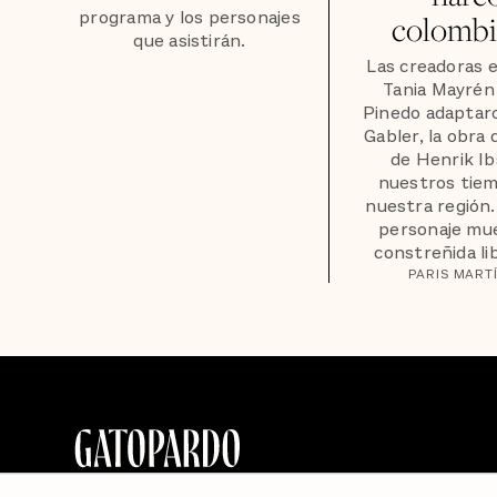
programa y los personajes
colomb
que asistirán.
Las creadoras 
Tania Mayrén 
Pinedo adaptar
Gabler, la obra 
de Henrik Ib
nuestros tiem
nuestra región.
personaje mue
constreñida lib
PARIS MART