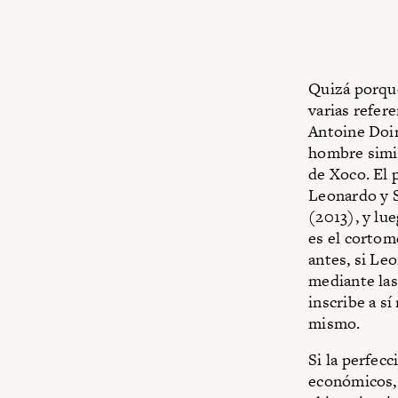
Quizá porque
varias refer
Antoine Doin
hombre simil
de Xoco. El 
Leonardo y S
(2013), y lue
es el cortom
antes, si Leo
mediante las 
inscribe a sí
mismo.
Si la perfec
económicos