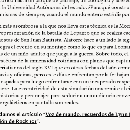
stórico hasta un parque de patinaje, un zoológico y la esc
la Universidad Autónoma del estado. ¿Para qué construi
s mismas de siempre, cuando el mundo entero está dispon
n más asombrosa a la que nos lleva esta técnica es la
Mor
 representación de la batalla de Lepanto que se realiza ca
iestas de San Juan Bautista. Alatorre hace a un lado la sig
ntegra el evento en su montaje como lo que es para Leona
s de un niño-adulto que juega a la guerra. Sobre todo, el
estética de la inmensidad cotidiana con planos que captu
cristianos del siglo XVI que en otras fechas del año com
axis y oficinas, pero este día se enfrentan por la fe: bajan
 espadas para luego enfrentarse con un inesperado respe
ere. La excentricidad de esta simulación nos remite al 
historias y personajes para seducir a una audiencia conv
tergalácticos en pantalla son reales.
amos el artículo "
Voz de mando: recuerdos de Lynn 
ción de Rock 101
".