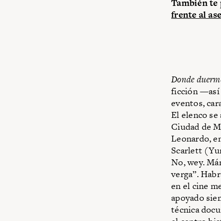
También te 
frente al as
Donde duerme
ficción —así
eventos, car
El elenco se
Ciudad de Mé
Leonardo, en
Scarlett (Yu
No, wey. Mán
verga”. Habr
en el cine m
apoyado siem
técnica docu