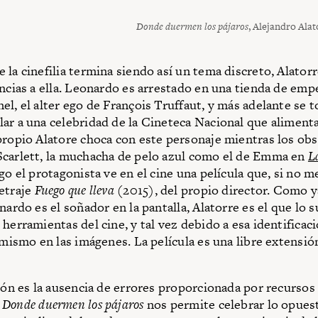
Donde duermen los pájaros
, Alejandro Alat
 la cinefilia termina siendo así un tema discreto, Alator
encias a ella. Leonardo es arrestado en una tienda de em
el, el alter ego de François Truffaut, y más adelante se 
ar a una celebridad de la Cineteca Nacional que alimenta
propio Alatore choca con este personaje mientras los ob
carlett, la muchacha de pelo azul como el de Emma en
L
go el protagonista ve en el cine una película que, si no 
etraje
Fuego que lleva
(2015), del propio director. Como ya
nardo es el soñador en la pantalla, Alatorre es el que lo s
herramientas del cine, y tal vez debido a esa identificac
 mismo en las imágenes. La película es una libre extensió
ción es la ausencia de errores proporcionada por recursos
,
Donde duermen los pájaros
nos permite celebrar lo opuest