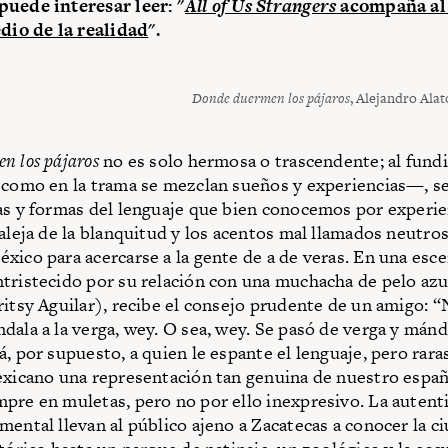
puede interesar leer: "
All of Us Strangers
acompaña al
edio de la realidad
".
Donde duermen los pájaros
, Alejandro Alat
n los pájaros
no es solo hermosa o trascendente; al fundi
 como en la trama se mezclan sueños y experiencias—, se
as y formas del lenguaje que bien conocemos por experie
 aleja de la blanquitud y los acentos mal llamados neutros
xico para acercarse a la gente de a de veras. En una esc
tristecido por su relación con una muchacha de pelo azu
ritsy Aguilar), recibe el consejo prudente de un amigo: “
dala a la verga, wey. O sea, wey. Se pasó de verga y mánda
á, por supuesto, a quien le espante el lenguaje, pero rara
exicano una representación tan genuina de nuestro españ
pre en muletas, pero no por ello inexpresivo. La autenti
mental llevan al público ajeno a Zacatecas a conocer la c