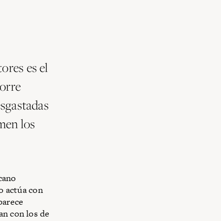
ores es el
torre
esgastadas
men los
cano
co actúa con
parece
an con los de