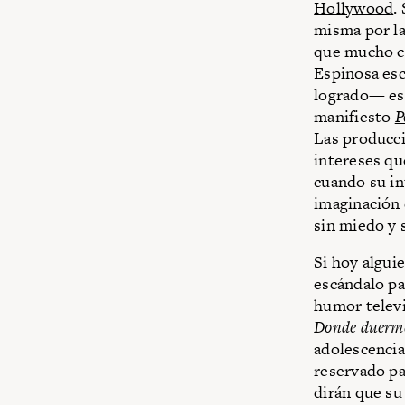
Hollywood
.
misma por la
que mucho ci
Espinosa esc
logrado— es 
manifiesto
P
Las producci
intereses qu
cuando su in
imaginación 
sin miedo y s
Si hoy algui
escándalo par
humor televi
Donde duerme
adolescencia
reservado par
dirán que su