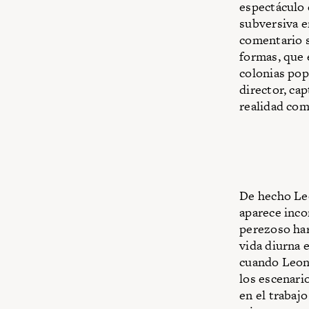
espectáculo 
subversiva en
comentario s
formas, que 
colonias popu
director, ca
realidad com
De hecho Leo
aparece inco
perezoso har
vida diurna 
cuando Leona
los escenari
en el trabaj