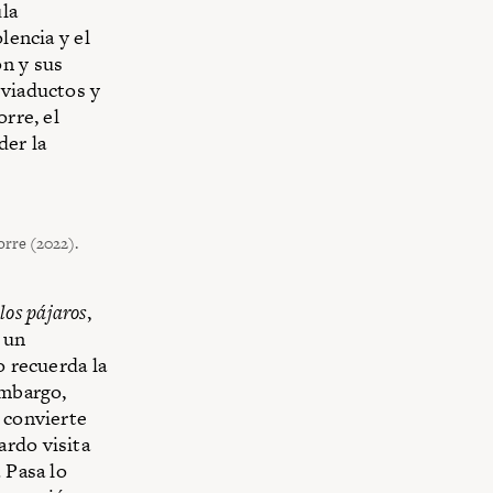
la
lencia y el
ón y sus
 viaductos y
rre, el
der la
orre (2022).
os pájaros
,
 un
o recuerda la
embargo,
 convierte
ardo visita
 Pasa lo