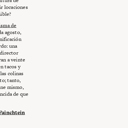
ultura de
r locaciones
ible?
isma de
da agosto,
nificación
rdo: una
 director
ran a veinte
en tacos y
 las colinas
to; tanto,
cine mismo,
encida de que
Fainchtein