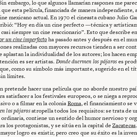
 Sin embargo, lo que algunos llamarían raspones me parec
 que esta película, financiada de manera independiente, 
ne mexicano actual. En 1970 el cineasta cubano Julio Ga
ribió: “Hoy en día un cine perfecto —técnica y artística
casi siempre un cine reaccionario”. Esto que describe e
or un cine imperfecto
ha pasado antes y después en el mun
ones realizadas con mayores recursos tienden a ser cont
e aplastan la individualidad de los autores; los hacen em
tención es ser artistas.
Donde duermen los pájaros
es prod
que, como su símbolo más importante, sugerido en el tít
in límites.
en pretende hacer una película que no aborde nuestro pa
a satisfacer a los festivales europeos, o se niega a repro
sivo o a filmar en la colonia
Roma
, el financiamiento se 
n los pájaros
atropella todos los requisitos: se trata de u
 ordinaria, contiene un sentido del humor nervioso y org
a los protagonistas, y se sitúa en la capital de
Zacatecas
 mayor logro es existir, pero creo que su éxito es la inve