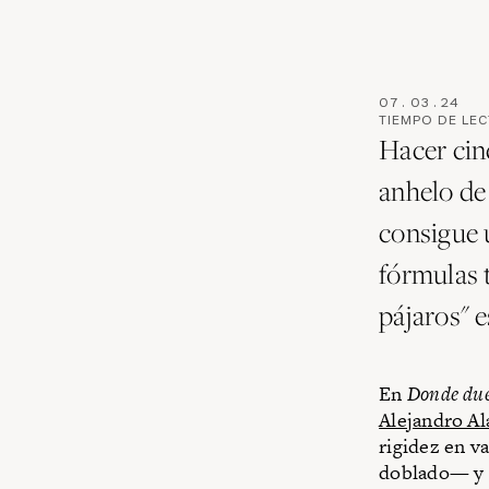
07
.
03
.
24
TIEMPO DE LE
Hacer cin
anhelo de
consigue u
fórmulas 
pájaros" e
En
Donde due
Alejandro Al
rigidez en v
doblado— y l