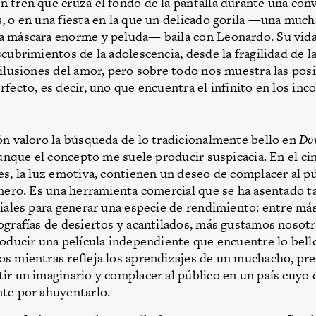
 tren que cruza el fondo de la pantalla durante una con
, o en una fiesta en la que un delicado gorila —una muc
 máscara enorme y peluda— baila con Leonardo. Su vida
scubrimientos de la adolescencia, desde la fragilidad de l
silusiones del amor, pero sobre todo nos muestra las pos
rfecto, es decir, uno que encuentra el infinito en los inc
ón valoro la búsqueda de lo tradicionalmente bello en
Do
aunque el concepto me suele producir suspicacia. En el cin
es, la luz emotiva, contienen un deseo de complacer al p
inero. Es una herramienta comercial que se ha asentado 
ciales para generar una especie de rendimiento: entre má
ografías de desiertos y acantilados, más gustamos nosotr
roducir una película independiente que encuentre lo bell
s mientras refleja los aprendizajes de un muchacho, pr
ir un imaginario y complacer al público en un país cuyo 
nte por ahuyentarlo.