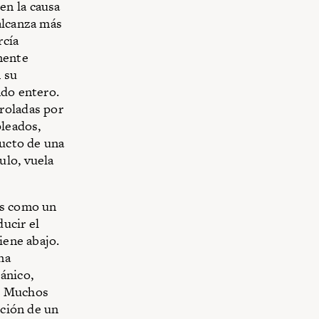
en la causa
alcanza más
rcía
mente
n su
do entero.
roladas por
pleados,
ucto de una
ulo, vuela
ís como un
ducir el
viene abajo.
na
ánico,
. Muchos
nción de un