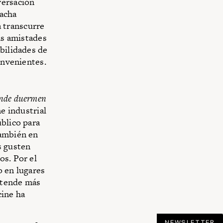
versación
hacha
 transcurre
as amistades
ibilidades de
onvenientes.
nde duermen
e industrial
úblico para
también en
s gusten
os. Por el
o en lugares
etende más
cine ha
NEWSLETTER