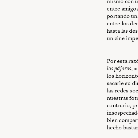
mismo con un
entre amigos
portando una
entre los de
hasta las de
un cine impe
Por esta raz
los pájaros
, 
los horizont
sacarle su d
las redes so
nuestras fot
contrario, p
insospechado
bien compart
hecho basta