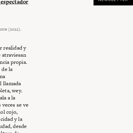
 espectador
orre (2022).
r realidad y
 atraviesan
ncia propia.
 de la
ena
l llamada
Neta, wey.
la a la
s veces se ve
ol cojo,
cidad y la
iudad, desde