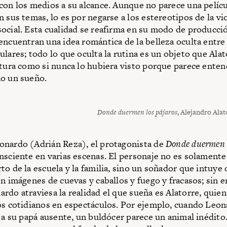
con los medios a su alcance. Aunque no parece una pelícu
 sus temas, lo es por negarse a los estereotipos de la vio
ocial. Esta cualidad se reafirma en su modo de producci
encuentran una idea romántica de la belleza oculta entre
lares; todo lo que oculta la rutina es un objeto que Alato
ptura como si nunca lo hubiera visto porque parece enten
o un sueño.
Donde duermen los pájaros
, Alejandro Alat
nardo (Adrián Reza), el protagonista de
Donde duermen l
nsciente en varias escenas. El personaje no es solamente
to de la escuela y la familia, sino un soñador que intuye 
en imágenes de cuevas y caballos y fuego y fracasos; sin 
rdo atraviesa la realidad el que sueña es Alatorre, quien
os cotidianos en espectáculos. Por ejemplo, cuando Leon
o a su papá ausente, un buldócer parece un animal inédito.