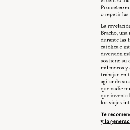
el centro hi
Prometeo en 
o repetir la
La revelació
Bracho
, una
durante las f
católica e i
diversión má
sostiene su 
mil moros y 
trabajan en t
agitando sus
que nadie mu
que inventa 
los viajes in
Te recomend
y la genera