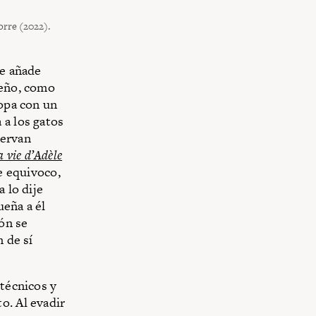
orre (2022).
re añade
peño, como
topa con un
 a los gatos
servan
a vie d’Adèle
me equivoco,
 lo dije
ueña a él
ión se
n de sí
 técnicos y
o. Al evadir