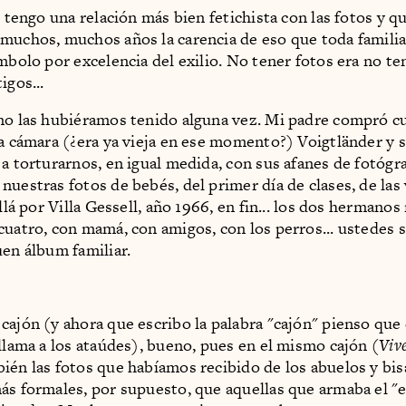
, tengo una relación más bien fetichista con las fotos y q
muchos, muchos años la carencia de eso que toda familia
mbolo por excelencia del exilio. No tener fotos era no te
igos...
no las hubiéramos tenido alguna vez. Mi padre compró c
ja cámara (¿era ya vieja en ese momento?) Voigtländer y s
 a torturarnos, en igual medida, con sus afanes de fotógra
nuestras fotos de bebés, del primer día de clases, de las
allá por Villa Gessell, año 1966, en fin... los dos hermano
cuatro, con mamá, con amigos, con los perros... ustedes 
uen álbum familiar.
cajón (y ahora que escribo la palabra "cajón" pienso que 
 llama a los ataúdes), bueno, pues en el mismo cajón (
Viv
ién las fotos que habíamos recibido de los abuelos y bis
ás formales, por supuesto, que aquellas que armaba el "e