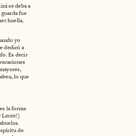
uizá se deba a
 guarda fue
ner huella,
uando yo
e dedicó a
fo. Es decir
 vacaciones
s mayores,
saben, lo que
es la forma
e Lacan!
)
abuelos.
spíritu de