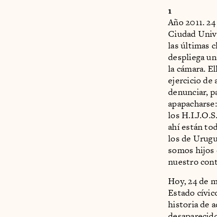
1
Año 2011. 24
Ciudad Unive
las últimas 
despliega un
la cámara. El
ejercicio de
denunciar, pa
apapacharse:
los H.I.J.O.S
ahí están to
los de Urugu
somos hijos 
nuestro cont
Hoy, 24 de m
Estado cívico
historia de a
desaparecido