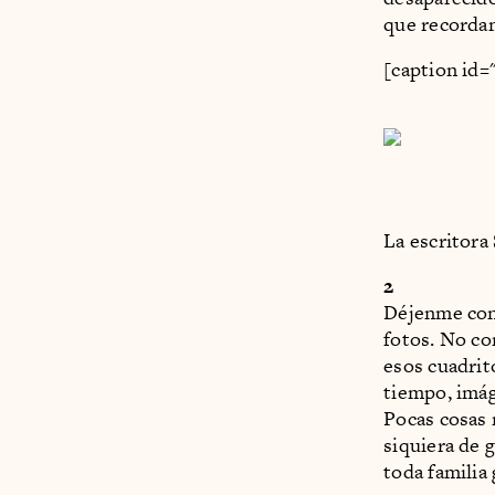
que recordam
[caption id=
La escritora
2
Déjenme conf
fotos. No con
esos cuadrit
tiempo, imág
Pocas cosas 
siquiera de 
toda familia