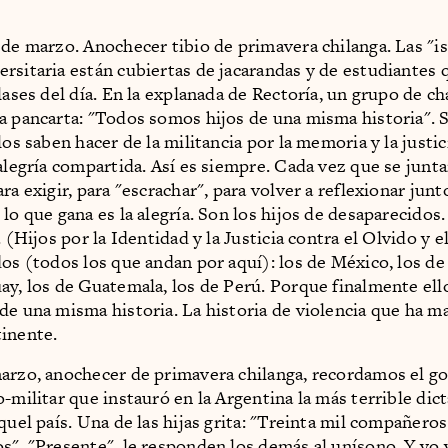
 de marzo. Anochecer tibio de primavera chilanga. Las "is
rsitaria están cubiertas de jacarandas y de estudiantes 
clases del día. En la explanada de Rectoría, un grupo de c
a pancarta: "Todos somos hijos de una misma historia". 
los saben hacer de la militancia por la memoria y la justic
 alegría compartida. Así es siempre. Cada vez que se junt
ra exigir, para "escrachar", para volver a reflexionar junt
 lo que gana es la alegría. Son los hijos de desaparecidos
. (Hijos por la Identidad y la Justicia contra el Olvido y e
dos (todos los que andan por aquí): los de México, los de
ay, los de Guatemala, los de Perú. Porque finalmente el
de una misma historia. La historia de violencia que ha m
inente.
arzo, anochecer de primavera chilanga, recordamos el go
-militar que instauró en la Argentina la más terrible dict
quel país. Una de las hijas grita: "Treinta mil compañeros
s". "Presente", le responden los demás al unísono. Y yo 