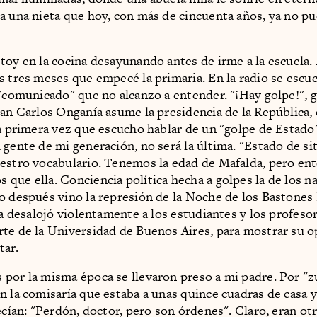
a una nieta que hoy, con más de cincuenta años, ya no pu
toy en la cocina desayunando antes de irme a la escuela.
s tres meses que empecé la primaria. En la radio se escu
 "comunicado" que no alcanzo a entender. "¡Hay golpe!", 
uan Carlos Onganía asume la presidencia de la República, 
la primera vez que escucho hablar de un "golpe de Estado"
 gente de mi generación, no será la última. "Estado de si
estro vocabulario. Tenemos la edad de Mafalda, pero e
que ella. Conciencia política hecha a golpes la de los na
o después vino la represión de la Noche de los Bastones 
cía desalojó violentamente a los estudiantes y los profeso
te de la Universidad de Buenos Aires, para mostrar su o
tar.
por la misma época se llevaron preso a mi padre. Por "z
n la comisaría que estaba a unas quince cuadras de casa 
decían: "Perdón, doctor, pero son órdenes". Claro, eran ot