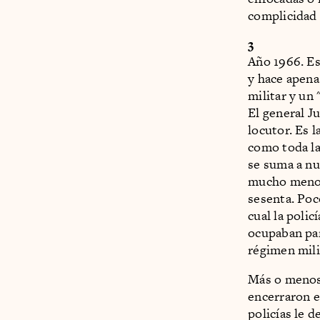
complicidad 
3
Año 1966. Es
y hace apena
militar y un
El general J
locutor. Es 
como toda la
se suma a nu
mucho menos 
sesenta. Poc
cual la poli
ocupaban par
régimen mili
Más o menos 
encerraron e
policías le 