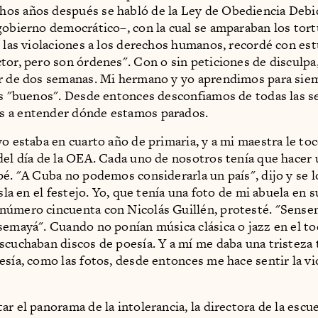
os años después se habló de la Ley de Obediencia Debid
gobierno democrático–, con la cual se amparaban los tor
r las violaciones a los derechos humanos, recordé con est
tor, pero son órdenes". Con o sin peticiones de disculpa,
r de dos semanas. Mi hermano y yo aprendimos para siem
os "buenos". Desde entonces desconfiamos de todas las se
 a entender dónde estamos parados.
yo estaba en cuarto año de primaria, y a mi maestra le toc
del día de la OEA. Cada uno de nosotros tenía que hacer
pé. "A Cuba no podemos considerarla un país", dijo y se lo
isla en el festejo. Yo, que tenía una foto de mi abuela en s
úmero cincuenta con Nicolás Guillén, protesté. "Sensem
semayá". Cuando no ponían música clásica o jazz en el to
scuchaban discos de poesía. Y a mí me daba una tristeza 
esía, como las fotos, desde entonces me hace sentir la vi
ar el panorama de la intolerancia, la directora de la escu