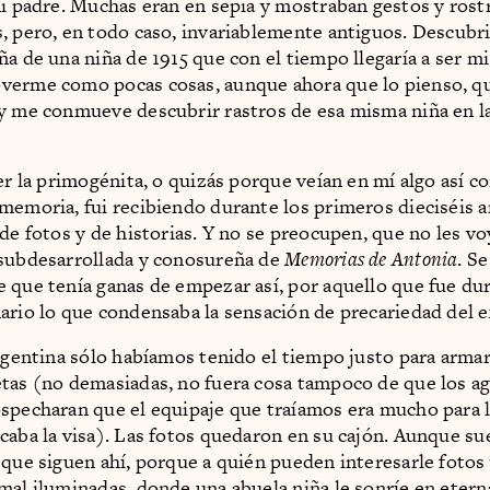
mi padre. Muchas eran en sepia y mostraban gestos y rost
, pero, en todo caso, invariablemente antiguos. Descubr
ña de una niña de 1915 que con el tiempo llegaría a ser mi
verme como pocas cosas, aunque ahora que lo pienso, q
y me conmueve descubrir rastros de esa misma niña en l
ser la primogénita, o quizás porque veían en mí algo así 
memoria, fui recibiendo durante los primeros dieciséis 
 de fotos y de historias. Y no se preocupen, que no les vo
subdesarrollada y conosureña de
Memorias de Antonia
. Se
 que tenía ganas de empezar así, por aquello que fue du
ario lo que condensaba la sensación de precariedad del ex
Argentina sólo habíamos tenido el tiempo justo para arma
tas (no demasiadas, no fuera cosa tampoco de que los a
specharan que el equipaje que traíamos era mucho para 
caba la visa). Las fotos quedaron en su cajón. Aunque su
 que siguen ahí, porque a quién pueden interesarle fotos 
mal iluminadas, donde una abuela niña le sonríe en etern