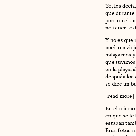
Yo, les decía
que durante 
para mí el sí
no tener test
Y no es que 
nací una vie
halagarnos y
que tuvimos 
en la playa, 
después los 
se dice un b
[read more]
En el mismo 
en que se le
estaban tamb
Eran fotos m