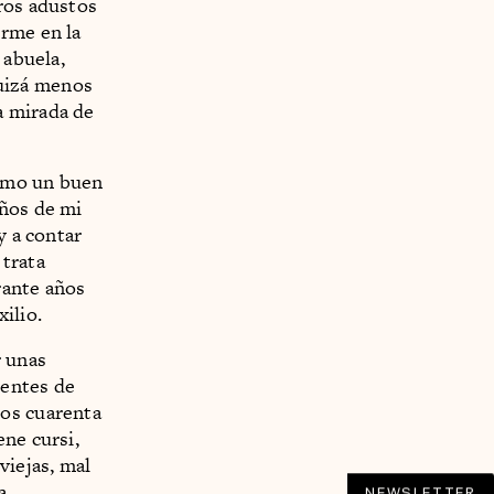
ros adustos
irme en la
 abuela,
uizá menos
a mirada de
como un buen
años de mi
y a contar
 trata
rante años
ilio.
r unas
gentes de
los cuarenta
ene cursi,
viejas, mal
a
NEWSLETTER