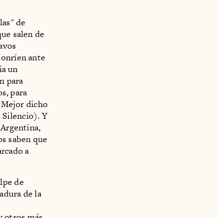
las" de
que salen de
havos
Sonríen ante
ia un
an para
os, para
. Mejor dicho
l Silencio). Y
 Argentina,
los saben que
arcado a
lpe de
adura de la
y otros más