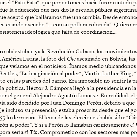
lar el "Pata Pata", que por entonces hacía furor cantado 
fue la educación que nos dio la escuela pública argentin
ue aceptó que bailáramos fue una cumbia. Desde entonc
ies cuando escucho "... con su pollera colorada". Quiero c
esistencia ideológica que falta de coordinación...
ro ahí estaban ya la Revolución Cubana, los movimiento
n América Latina, la foto del
Che
asesinado en Bolivia, las
 que veíamos en el noticiero. Íbamos medio ubicándonos 
Beatles, "La imaginación al poder", Martin Luther King, 
to en las paredes del barrio. Era imposible no sentir la p
la política. Héctor J. Cámpora llegó a la presidencia en l
or el general Alejandro Agustín Lanusse. En realidad, el
a sido decidido por Juan Domingo Perón, debido a que 
(e incluso su presencia) estaba proscrita desde que el go
55 lo derrocara. El lema de las elecciones había sido: "C
rón al poder". Y si a Perón lo llamaban cariñosamente
el 
pora sería
el Tío
. Comprometido con los sectores más pr