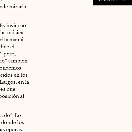
ede mirarla.
 Es invierno
cha música
grita mamá.
dice el
, pero,
tio" también
ntendemos
cidos en los
Largos, en la
res que
posición al
urdo". Lo
y donde los
ras épocas.