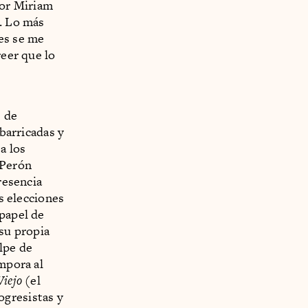
por Miriam
a. Lo más
es se me
reer que lo
s de
 barricadas y
a los
"Perón
resencia
as elecciones
 papel de
su propia
lpe de
ámpora al
Viejo
(el
ogresistas y