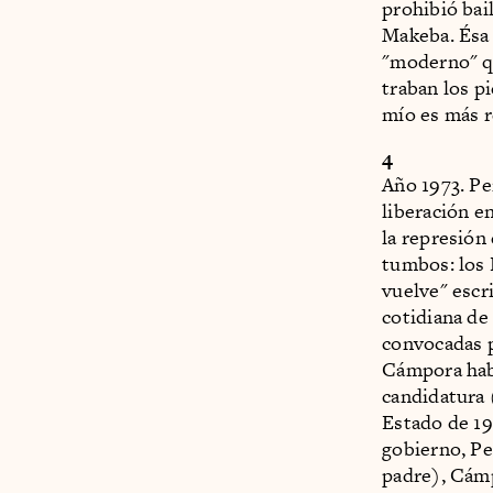
prohibió bai
Makeba. Ésa 
"moderno" q
traban los p
mío es más r
4
Año 1973. Pe
liberación e
la represión
tumbos: los 
vuelve" escri
cotidiana de 
convocadas p
Cámpora habí
candidatura 
Estado de 19
gobierno, Pe
padre), Cám