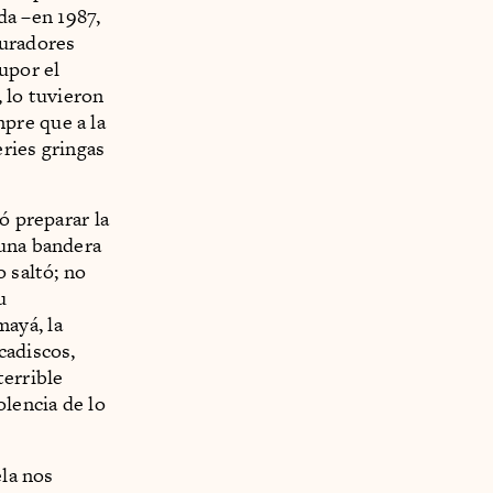
a –en 1987,
turadores
upor el
 lo tuvieron
pre que a la
ries gringas
ó preparar la
 una bandera
 saltó; no
u
ayá, la
cadiscos,
terrible
olencia de lo
ela nos