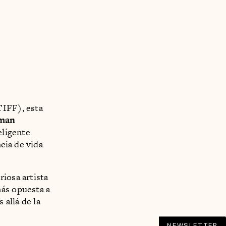
TIFF), esta
rman
eligente
cia de vida
riosa artista
más opuesta a
allá de la
NEWSLETTER