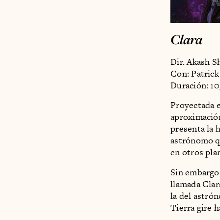
Clara
Dir. Akash 
Con: Patrick
Duración: 1
Proyectada e
aproximación 
presenta la 
astrónomo qu
en otros pla
Sin embargo,
llamada Clar
la del astró
Tierra gire 