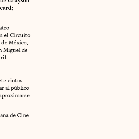
, de
Grayson
icard
;
atro
n el Circuito
 de México,
n Miguel de
ril.
ete cintas
r al público
a aproximarse
mana de Cine