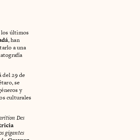
 los últimos
adá
, han
tarlo a una
atografía
á del 29 de
étaro, se
 géneros y
os culturales
arition Des
tricia
s gigantes