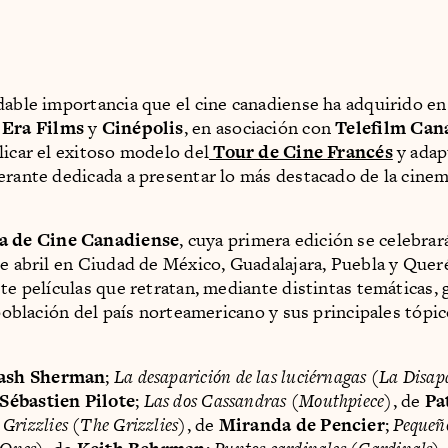
dable importancia que el cine canadiense ha adquirido en
Era Films
y
Cinépolis
, en asociación con
Telefilm Can
licar el exitoso modelo del
Tour de Cine Francés
y adap
erante dedicada a presentar lo más destacado de la cinem
 de Cine Canadiense
, cuya primera edición se celebrar
de abril en Ciudad de México, Guadalajara, Puebla y Quer
ete películas que retratan, mediante distintas temáticas,
 población del país norteamericano y sus principales tópic
ash Sherman
;
La desaparición de las luciérnagas
(
La Disap
Sébastien Pilote
;
Las dos Cassandras
(
Mouthpiece
), de
Pa
 Grizzlies
(
The Grizzlies
), de
Miranda de Pencier
;
Pequeño