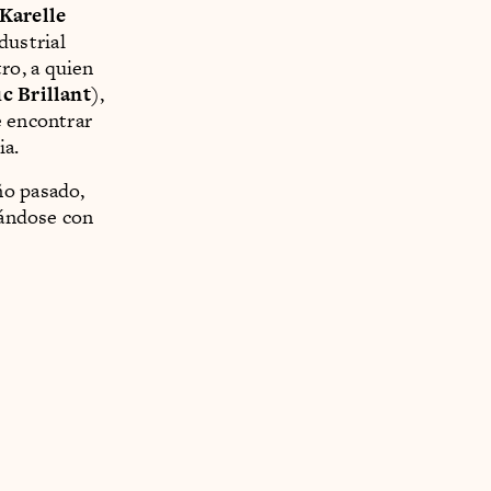
Karelle
dustrial
tro, a quien
c Brillant
),
e encontrar
ia.
ño pasado,
zándose con