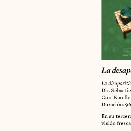
La desapa
La disaparitio
Dir. Sébasti
Con: Karelle
Duración: 9
En su tercer
visión fresca