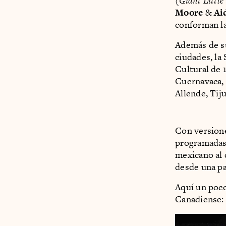
(
Giant Little
Moore
&
Ai
conforman la
Además de su
ciudades, la
Cultural de 
Cuernavaca, 
Allende, Tiju
Con versione
programadas,
mexicano al 
desde una pa
Aquí un poco
Canadiense: