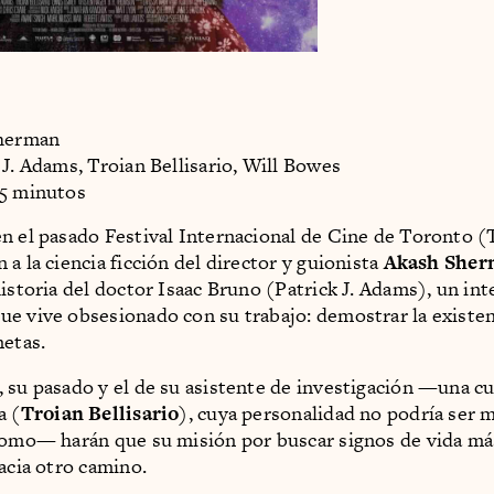
Sherman
 J. Adams, Troian Bellisario, Will Bowes
05 minutos
n el pasado Festival Internacional de Cine de Toronto (
a la ciencia ficción del director y guionista
Akash She
historia del doctor Isaac Bruno (Patrick J. Adams), un int
e vive obsesionado con su trabajo: demostrar la existen
netas.
 su pasado y el de su asistente de investigación —una cu
a (
Troian Bellisario
), cuya personalidad no podría ser 
nomo— harán que su misión por buscar signos de vida más 
hacia otro camino.