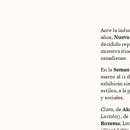
Ante la indu
años,
Nueva 
decidido rep
muestra itin
canadiense.
En la
Semana
marzo al 11 
exhibirán si
estilos, a la
y sociales.
Clara
, de
Ak
Lucioles
), de
Rozema
;
Los