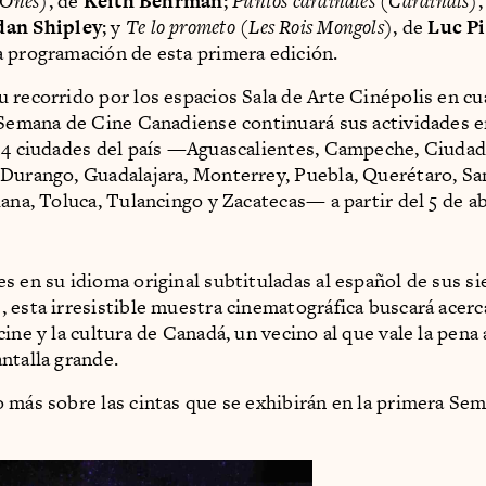
 Ones
), de
Keith Behrman
;
Puntos cardinales
(
Cardinals
)
dan Shipley
; y
Te lo prometo
(
Les Rois Mongols
), de
Luc P
 programación de esta primera edición.
 recorrido por los espacios Sala de Arte Cinépolis en cu
 Semana de Cine Canadiense continuará sus actividades e
14 ciudades del país —Aguascalientes, Campeche, Ciudad
Durango, Guadalajara, Monterrey, Puebla, Querétaro, Sa
ana, Toluca, Tulancingo y Zacatecas— a partir del 5 de ab
s en su idioma original subtituladas al español de sus si
 esta irresistible muestra cinematográfica buscará acerca
cine y la cultura de Canadá, un vecino al que vale la pen
ntalla grande.
 más sobre las cintas que se exhibirán en la primera Se