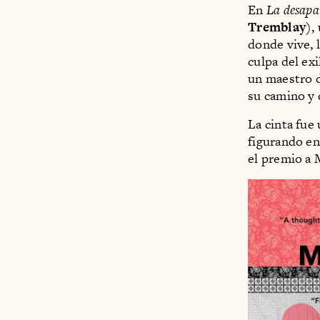
En
La desapar
Tremblay
),
donde vive, 
culpa del ex
un maestro d
su camino y 
La cinta fue
figurando en
el premio a 