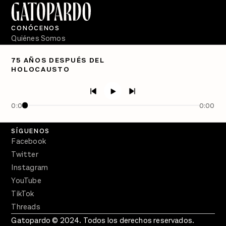
CONÓCENOS
Quiénes Somos
Directorio
75 AÑOS DESPUÉS DEL
HOLOCAUSTO
PÓDCASTS
Semanario Gatopardo
En Qué Momento
0:00
0:00
Crecer en Distopía
SÍGUENOS
Facebook
Twitter
Instagram
YouTube
TikTok
Threads
Gatopardo © 2024. Todos los derechos reservados.