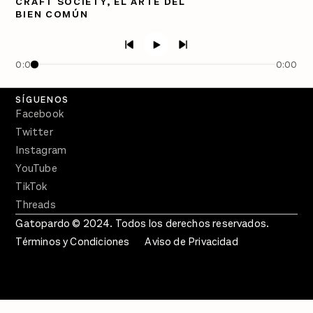
CRAFT SOCIETY, EL ARTE DEL
BIEN COMÚN
PÓDCASTS
Semanario Gatopardo
En Qué Momento
0:00
0:00
Crecer en Distopía
SÍGUENOS
Facebook
Twitter
Instagram
YouTube
TikTok
Threads
Gatopardo © 2024. Todos los derechos reservados.
Términos y Condiciones
Aviso de Privacidad