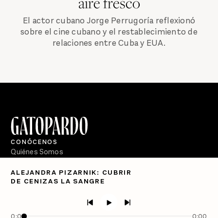
aire fresco
El actor cubano Jorge Perrugoría reflexionó
sobre el cine cubano y el restablecimiento de
relaciones entre Cuba y EUA.
CONÓCENOS
Quiénes Somos
Directorio
ALEJANDRA PIZARNIK: CUBRIR
DE CENIZAS LA SANGRE
PÓDCASTS
Semanario Gatopardo
En Qué Momento
0:00
0:00