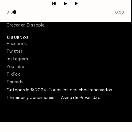
PÓDCASTS
Semanario Gatopardo
0:00
0:00
En Qué Momento
Crecer en Distopía
SÍGUENOS
Facebook
Twitter
Instagram
YouTube
TikTok
Threads
Gatopardo © 2024. Todos los derechos reservados.
Términos y Condiciones
Aviso de Privacidad