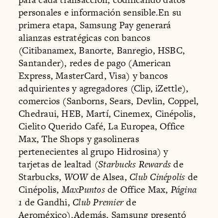
personales e información sensible.En su
primera etapa, Samsung Pay generará
alianzas estratégicas con bancos
(Citibanamex, Banorte, Banregio, HSBC,
Santander), redes de pago (American
Express, MasterCard, Visa) y bancos
adquirientes y agregadores (Clip, iZettle),
comercios (Sanborns, Sears, Devlin, Coppel,
Chedraui, HEB, Martí, Cinemex, Cinépolis,
Cielito Querido Café, La Europea, Office
Max, The Shops y gasolineras
pertenecientes al grupo Hidrosina) y
tarjetas de lealtad (
Starbucks Rewards
de
Starbucks,
WOW
de Alsea,
Club Cinépolis
de
Cinépolis,
MaxPuntos
de Office Max,
Página
1
de Gandhi,
Club Premier
de
Aeroméxico).Además, Samsung presentó