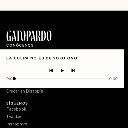
CONÓCENOS
Quiénes Somos
LA CULPA NO ES DE YOKO ONO
Directorio
PÓDCASTS
Semanario Gatopardo
0:00
0:00
En Qué Momento
Crecer en Distopía
SÍGUENOS
Facebook
Twitter
Instagram