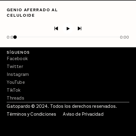
Directorio
GENIO AFERRADO AL
CELULOIDE
PÓDCASTS
Semanario Gatopardo
En Qué Momento
0:00
0:00
Crecer en Distopía
SÍGUENOS
Facebook
Twitter
Instagram
YouTube
TikTok
Threads
Gatopardo © 2024. Todos los derechos reservados.
Términos y Condiciones
Aviso de Privacidad