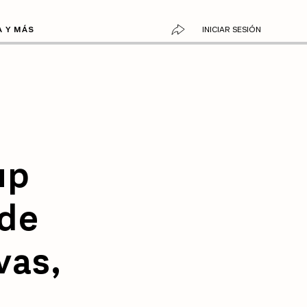
A Y MÁS
INICIAR SESIÓN
up
 de
vas,