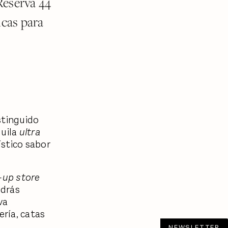
Reserva 44
icas para
istinguido
quila
ultra
ístico sabor
-up store
odrás
va
ería, catas
NEWSLETTER