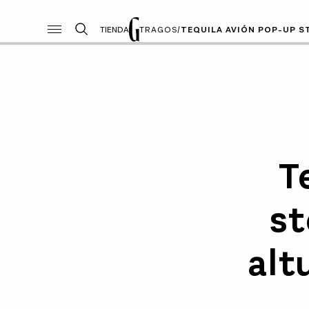
TIENDA
TRAGOS
/
TEQUILA AVIÓN POP-UP ST
T
st
alt