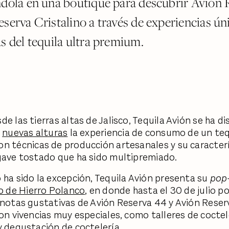
ndola en una boutique para descubrir Avión 
serva Cristalino a través de experiencias ún
s del tequila ultra premium.
e las tierras altas de Jalisco, Tequila Avión se ha d
a
nuevas alturas
la experiencia de consumo de un te
con técnicas de producción artesanales y su caracter
gave tostado que ha sido multipremiado.
 ha sido la excepción, Tequila Avión presenta su
pop
o de Hierro Polanco
, en donde hasta el 30 de julio p
 notas gustativas de Avión Reserva 44 y Avión Reser
con vivencias muy especiales, como talleres de coctel
y degustación de coctelería.