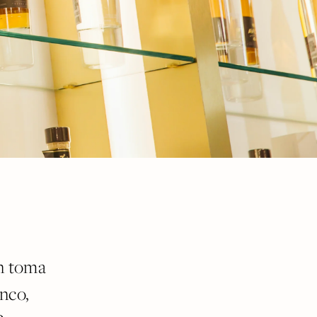
ón toma
nco,