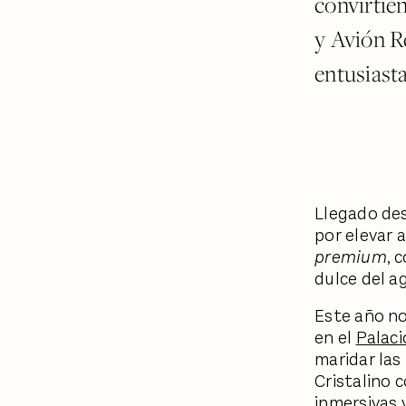
convirtié
y Avión Re
entusiasta
Llegado desd
por elevar 
premium
, 
dulce del a
Este año no
en el
Palaci
maridar las
Cristalino 
inmersivas 