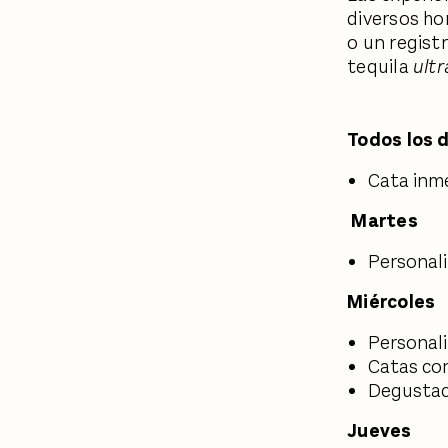
diversos ho
o un regist
tequila
ultr
Todos los 
Cata inme
Martes
Personali
Miércoles
Personali
Catas con
Degustaci
Jueves