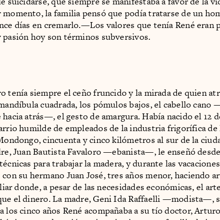
e suicidarse, que siempre se manifestaba a favor de la vi
 momento, la familia pensó que podía tratarse de un hom
nce días en cremarlo.—Los valores que tenía René eran p
 pasión hoy son términos subversivos.
o tenía siempre el ceño fruncido y la mirada de quien at
 mandíbula cuadrada, los pómulos bajos, el cabello cano
 hacia atrás—, el gesto de amargura. Había nacido el 12 d
arrio humilde de empleados de la industria frigorífica de 
 Mondongo, cincuenta y cinco kilómetros al sur de la ciu
dre, Juan Bautista Favaloro —ebanista—, le enseñó desd
técnicas para trabajar la madera, y durante las vacacione
 con su hermano Juan José, tres años menor, haciendo ar
iliar donde, a pesar de las necesidades económicas, el art
ue el dinero. La madre, Geni Ida Raffaelli —modista—, 
a los cinco años René acompañaba a su tío doctor, Artur