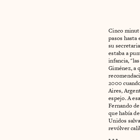
Cinco minuto
pasos hasta 
su secretari
estaba a pun
infancia, "l
Giménez, a q
recomendació
2000 cuando 
Aires, Argent
espejo. A esa
Fernando de l
que había de
Unidos salva 
revólver cal