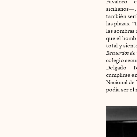
Favaloro —el
sicilianos—, 
también serí
las plazas. 
las sombras 
que el hombr
total y sient
Recuerdos de
colegio secu
Delgado —To
cumplirse en
Nacional de 
podía ser el 