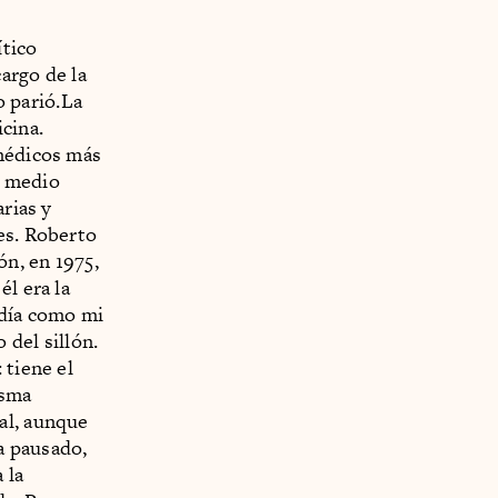
tico
argo de la
 parió.La
cina.
 médicos más
a medio
arias y
es. Roberto
ón, en 1975,
él era la
 día como mi
 del sillón.
 tiene el
isma
al, aunque
a pausado,
 la