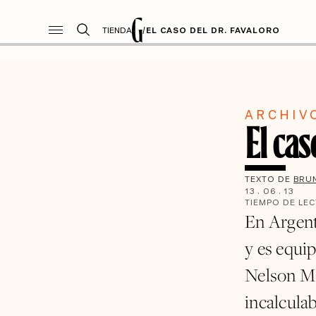
TIENDA
/
EL CASO DEL DR. FAVALORO
ARCHIV
El cas
TEXTO DE
BRU
13
.
06
.
13
TIEMPO DE LE
En Argent
y es equi
Nelson Ma
incalculab