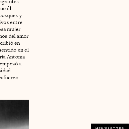
migrantes
que él
 bosques y
ivos entre
esa mujer
inos del amor
scribió en
sentido en el
ría Antonia
 empezó a
sidad
esfuerzo
NEWSLETTER