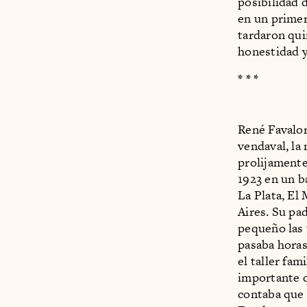
posibilidad d
en un primer
tardaron qui
honestidad y
* * *
René Favalor
vendaval, la
prolijamente
1923 en un b
La Plata, El
Aires. Su pa
pequeño las 
pasaba horas
el taller fam
importante q
contaba que 