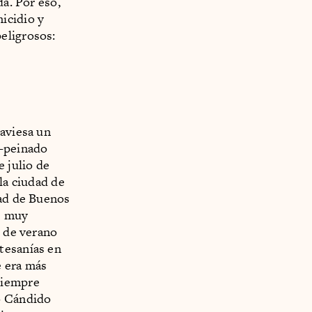
da. Por eso,
icidio y
eligrosos:
raviesa un
 —peinado
e julio de
la ciudad de
dad de Buenos
e muy
s de verano
tesanías en
e era más
siempre
o Cándido