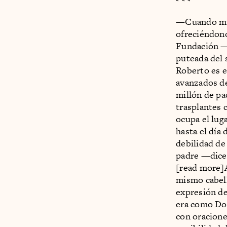
* * *
—Cuando mur
ofreciéndono
Fundación —
puteada del 
Roberto es e
avanzados de
millón de pac
trasplantes 
ocupa el lug
hasta el día
debilidad de
padre —dice 
[read more]A
mismo cabell
expresión de
era como Don
con oracione