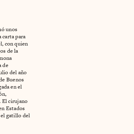
inó unos
 carta para
l, con quien
os de la
amona
a de
ulio del año
 de Buenos
gada en el
ón,
. El cirujano
en Estados
l gatillo del