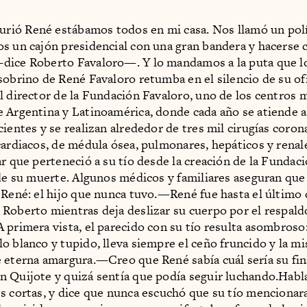
ió René estábamos todos en mi casa. Nos llamó un polí
s un cajón presidencial con una gran bandera y hacerse c
dice Roberto Favaloro—. Y lo mandamos a la puta que lo
sobrino de René Favaloro retumba en el silencio de su ofi
l director de la Fundación Favaloro, uno de los centros
 Argentina y Latinoamérica, donde cada año se atiende 
ientes y se realizan alrededor de tres mil cirugías coron
cardiacos, de médula ósea, pulmonares, hepáticos y renal
ar que perteneció a su tío desde la creación de la Fundaci
 de su muerte. Algunos médicos y familiares aseguran que 
 René: el hijo que nunca tuvo.—René fue hasta el último
Roberto mientras deja deslizar su cuerpo por el respaldo
 primera vista, el parecido con su tío resulta asombroso:
o blanco y tupido, lleva siempre el ceño fruncido y la m
 eterna amargura.—Creo que René sabía cuál sería su fin
 Quijote y quizá sentía que podía seguir luchando.Habl
s cortas, y dice que nunca escuchó que su tío mencionara