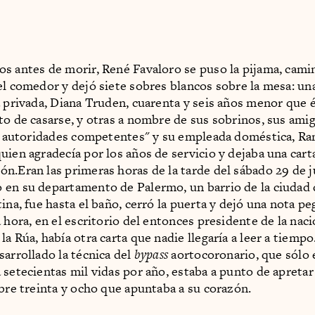
s antes de morir, René Favaloro se puso la pijama, cam
el comedor y dejó siete sobres blancos sobre la mesa: una
a privada, Diana Truden, cuarenta y seis años menor que é
to de casarse, y otras a nombre de sus sobrinos, sus amig
as autoridades competentes" y su empleada doméstica, R
uien agradecía por los años de servicio y dejaba una cart
n.Eran las primeras horas de la tarde del sábado 29 de j
en su departamento de Palermo, un barrio de la ciudad
ina, fue hasta el baño, cerró la puerta y dejó una nota pe
 hora, en el escritorio del entonces presidente de la naci
a Rúa, había otra carta que nadie llegaría a leer a tiempo
sarrollado la técnica del
bypass
aortocoronario, que sólo 
setecientas mil vidas por año, estaba a punto de apretar e
ibre treinta y ocho que apuntaba a su corazón.