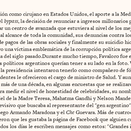
ión como cirujano en Estados Unidos, el aporte a la Medi
el
bypass
, la decisión de renunciar a ingresos millonarios 
ear un centro de avanzada que estuviera al nivel de los me
l alcance de toda la comunidad, sus denuncias contra l
de pagos de las obras sociales y finalmente su suicidio hi
o una víctima emblemática de la corrupción política arge
a del siglo pasado.Durante mucho tiempo, Favaloro fue e
 políticos argentinos querían tener a su lado en la foto.
 la presidencia intentaron tenerlo como compañero de f
dentes le ofrecieron el cargo de ministro de Salud. Y au
más de una década, en algunas encuestas que se realizar
ra medir el nivel de honestidad de celebridades, su nom
del de la Madre Teresa, Mahatma Gandhi y Nelson Mande
evisivo que buscaba al representante del "gen argentino"
iego Armando Maradona y el
Che
Guevara. Más de cuatroc
eron que les gustaba la página de Facebook que alguien c
dos los días le escriben mensajes como estos: "Grandes i