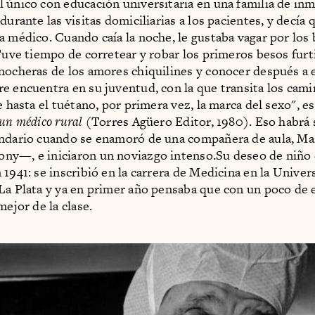
 único con educación universitaria en una familia de in
durante las visitas domiciliarias a los pacientes, y decía 
a médico. Cuando caía la noche, le gustaba vagar por los
"Tuve tiempo de corretear y robar los primeros besos furt
nocheras de los amores chiquilines y conocer después a 
e encuentra en su juventud, con la que transita los cam
e hasta el tuétano, por primera vez, la marca del sexo", e
 un médico rural
(Torres Agüero Editor, 1980). Eso habrá 
ndario cuando se enamoró de una compañera de aula, Ma
ny—, e iniciaron un noviazgo intenso.Su deseo de niño
 1941: se inscribió en la carrera de Medicina en la Univer
La Plata y ya en primer año pensaba que con un poco de 
mejor de la clase.