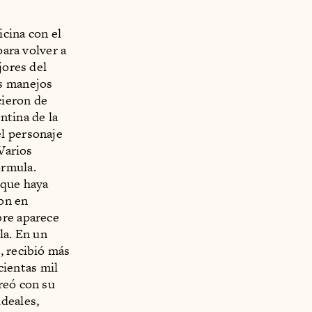
cina con el
para volver a
jores del
os manejos
cieron de
ntina de la
l personaje
 Varios
órmula.
nque haya
on en
bre aparece
la. En un
, recibió más
ientas mil
reó con su
deales,