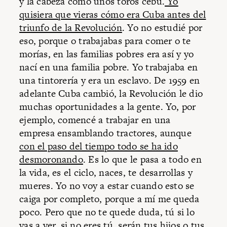
y la cabeza como unos toros cebú.
Yo
quisiera que vieras cómo era Cuba antes del
triunfo de la Revolución
. Yo no estudié por
eso, porque o trabajabas para comer o te
morías, en las familias pobres era así y yo
nací en una familia pobre. Yo trabajaba en
una tintorería y era un esclavo. De 1959 en
adelante Cuba cambió, la Revolución le dio
muchas oportunidades a la gente. Yo, por
ejemplo, comencé a trabajar en una
empresa ensamblando tractores, aunque
con el paso del tiempo todo se ha ido
desmoronando
. Es lo que le pasa a todo en
la vida, es el ciclo, naces, te desarrollas y
mueres. Yo no voy a estar cuando esto se
caiga por completo, porque a mí me queda
poco. Pero que no te quede duda, tú si lo
vas a ver, si no eres tú, serán tus hijos o tus