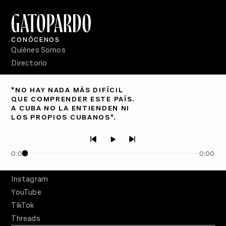
CONÓCENOS
Quiénes Somos
Directorio
PÓDCASTS
"NO HAY NADA MÁS DIFÍCIL
Semanario Gatopardo
QUE COMPRENDER ESTE PAÍS.
En Qué Momento
A CUBA NO LA ENTIENDEN NI
LOS PROPIOS CUBANOS".
Crecer en Distopía
SÍGUENOS
Facebook
0:00
0:00
Twitter
Instagram
YouTube
TikTok
Threads