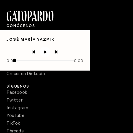
CONÓCENOS
Quiénes Somos
JOSÉ MARÍA YAZPIK
Directorio
PÓDCASTS
Semanario Gatopardo
0:00
0:00
En Qué Momento
Crecer en Distopía
SÍGUENOS
Facebook
Twitter
Instagram
YouTube
TikTok
Threads