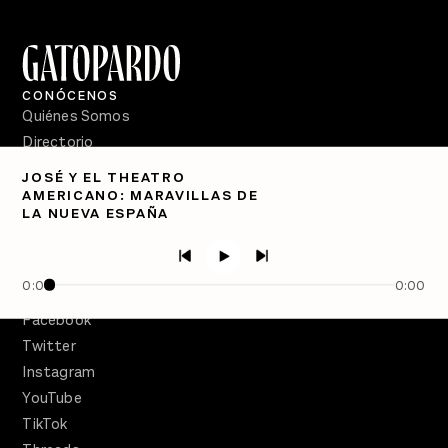
CONÓCENOS
Quiénes Somos
Directorio
JOSÉ Y EL THEATRO
PÓDCASTS
AMERICANO: MARAVILLAS DE
Semanario Gatopardo
LA NUEVA ESPAÑA
En Qué Momento
Crecer en Distopía
0:00
0:00
SÍGUENOS
Facebook
Twitter
Instagram
YouTube
TikTok