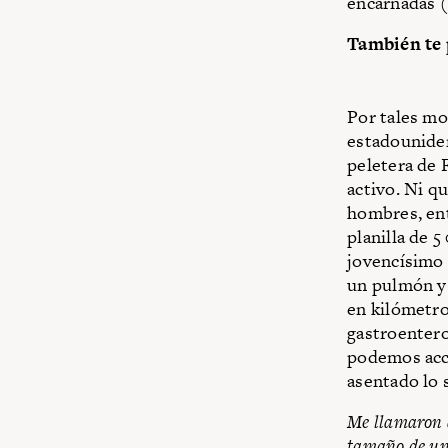
encarnadas (
También te 
Por tales mot
estadounide
peletera de 
activo. Ni q
hombres, ent
planilla de 
jovencísimo 
un pulmón y 
en kilómetros
gastroentero
podemos acce
asentado lo 
Me llamaron d
tamaño de un 