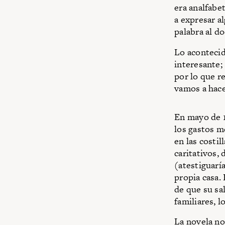
era analfabet
a expresar a
palabra al d
Lo acontecid
interesante; 
por lo que re
vamos a hac
En mayo de 1
los gastos m
en las costi
caritativos,
(atestiguarí
propia casa.
de que su sa
familiares, l
La novela no