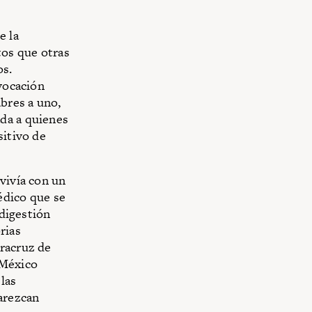
e la
tos que otras
os.
nvocación
abres a uno,
da a quienes
sitivo de
vivía con un
médico que se
 digestión
rias
eracruz de
 México
las
parezcan