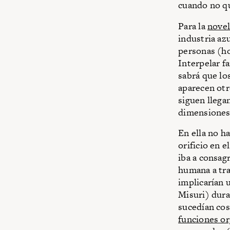
cuando no qu
Para la
novel
industria az
personas (ho
Interpelar f
sabrá que lo
aparecen otr
siguen llega
dimensiones 
En ella no h
orificio en e
iba a consagr
humana a tra
implicarían 
Misuri) dura
sucedían cos
funciones or