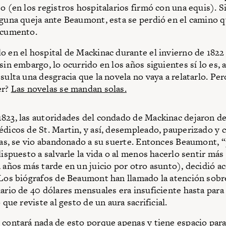
o (en los registros hospitalarios firmó con una equis). Si
lguna queja ante Beaumont, esta se perdió en el camino q
ocumento.
o en el hospital de Mackinac durante el invierno de 1822
sin embargo, lo ocurrido en los años siguientes sí lo es, 
sulta una desgracia que la novela no vaya a relatarlo. Pe
er?
Las novelas se mandan solas.
823, las autoridades del condado de Mackinac dejaron de
édicos de St. Martin, y así, desempleado, pauperizado y 
llas, se vio abandonado a su suerte. Entonces Beaumont, 
 dispuesto a salvarle la vida o al menos hacerlo sentir m
a años más tarde en un juicio por otro asunto), decidió a
 Los biógrafos de Beaumont han llamado la atención sobr
lario de 40 dólares mensuales era insuficiente hasta para
o que reviste al gesto de un aura sacrificial.
 contará nada de esto porque apenas y tiene espacio para