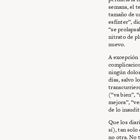
semana, el te
tamaño de un
esfínter”, d
“se prolapsa
nitrato de p
nuevo.
A excepción 
complicacion
ningún dolor
días, salvo 
transcurrier
(“va bien”, 
mejora”, “ve
de lo inaud
Que los diar
sí), tan sol
no otra. No 