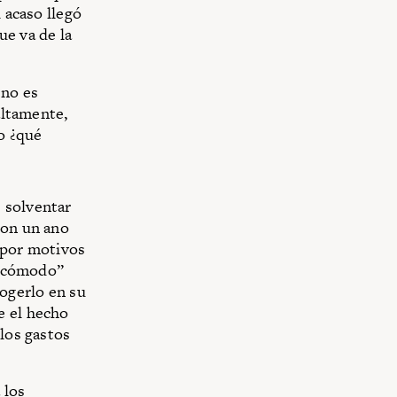
 acaso llegó
ue va de la
 no es
altamente,
ro ¿qué
 solventar
con un ano
“por motivos
ás cómodo”
cogerlo en su
e el hecho
 los gastos
 los