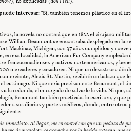
show
), no explicadas (
don’t tell
).
puede interesar:
"
Sí, también tenemos plástico en el in
ivos, la novela no contará que en 1822 el cirujano milita
nse William Beaumont se encontraba desplegado en la r
Fort Mackinac, Michigan, con 37 años cumplidos y nueve 
ue, en esa localidad, la American Fur Company empleaba d
re francocanadienses y nativos norteamericanos, y benef
5 000 mercaderes y cazadores. Ni que un desastroso día d
comerciante, Alexis St. Martin, recibiría un balazo que le
el estómago. Ni que sería precisamente Beaumont, el ún
 a la redonda, el encargado de salvarle la vida. Ni que, a
logía, Beaumont también practicaba la escritura, y que 
der a sus diarios y partes médicos, donde, entre otros 
siguiente:
e inmediato. Al llegar, me encontré con que un pedazo de pu
huevo de guajolote, se asomaba por la herida externa, que e