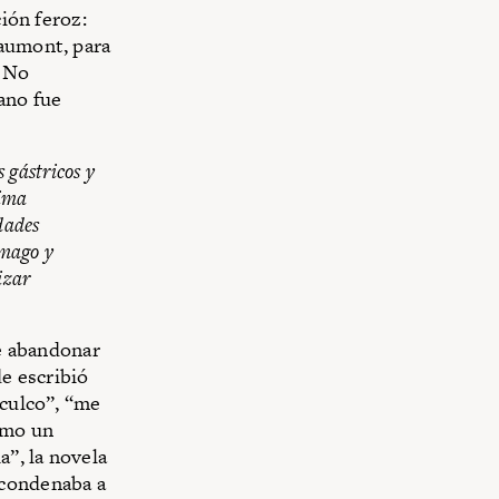
ción feroz:
eaumont, para
? No
ano fue
 gástricos y
nima
dades
ómago y
izar
ue abandonar
e escribió
sculco”, “me
como un
a”, la novela
 condenaba a