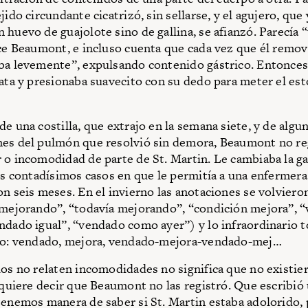
jido circundante cicatrizó, sin sellarse, y el agujero, que 
 huevo de guajolote sino de gallina, se afianzó. Parecía 
ice Beaumont, e incluso cuenta que cada vez que él removí
ba levemente”, expulsando contenido gástrico. Entonces 
lata y presionaba suavecito con su dedo para meter el e
de una costilla, que extrajo en la semana siete, y de algu
es del pulmón que resolvió sin demora, Beaumont no re
 o incomodidad de parte de St. Martin. Le cambiaba la ga
los contadísimos casos en que le permitía a una enfermera
on seis meses. En el invierno las anotaciones se volviero
“mejorando”, “todavía mejorando”, “condición mejora”, 
ndado igual”, “vendado como ayer”) y lo infraordinario t
ito: vendado, mejora, vendado-mejora-vendado-mej…
ios no relaten incomodidades no significa que no existie
o quiere decir que Beaumont no las registró. Que escribió
tenemos manera de saber si St. Martin estaba adolorido,