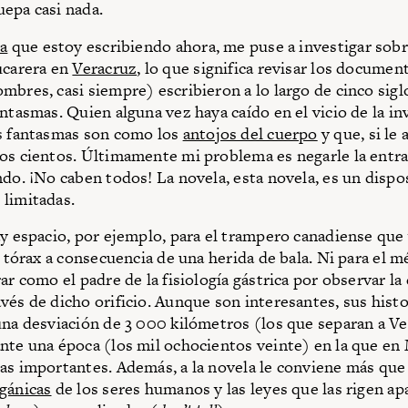
epa casi nada.
a
que estoy escribiendo ahora, me puse a investigar sobr
ucarera en
Veracruz
, lo que significa revisar los documen
mbres, casi siempre) escribieron a lo largo de cinco sigl
antasmas. Quien alguna vez haya caído en el vicio de la i
s fantasmas son como los
antojos del cuerpo
y que, si le 
os cientos. Últimamente mi problema es negarle la entra
ndo. ¡No caben todos! La novela, esta novela, es un dispo
limitadas.
ay espacio, por ejemplo, para el trampero canadiense que 
l tórax a consecuencia de una herida de bala. Ni para el 
ar como el padre de la fisiología gástrica por observar la
vés de dicho orificio. Aunque son interesantes, sus histo
una desviación de 3 000 kilómetros (los que separan a V
nte una época (los mil ochocientos veinte) en la que en
as importantes. Además, a la novela le conviene más que 
gánicas
de los seres humanos y las leyes que las rigen a