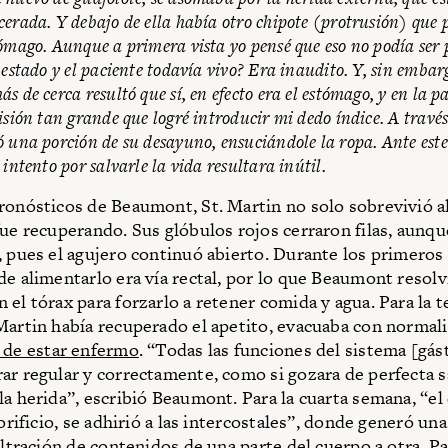
erada. Y debajo de ella había otro chipote (protrusión) que 
ómago. Aunque a primera vista yo pensé que eso no podía ser p
 estado y el paciente todavía vivo? Era inaudito. Y, sin embarg
 de cerca resultó que sí, en efecto era el estómago, y en la pa
isión tan grande que logré introducir mi dedo índice. A través
 una porción de su desayuno, ensuciándole la ropa. Ante este
intento por salvarle la vida resultara inútil.
ronósticos de Beaumont, St. Martin no solo sobrevivió al
fue recuperando. Sus glóbulos rojos cerraron filas, aunqu
, pues el agujero continuó abierto. Durante los primeros 1
de alimentarlo era vía rectal, por lo que Beaumont resolv
 el tórax para forzarlo a retener comida y agua. Para la t
Martin había recuperado el apetito, evacuaba con normal
 de estar enfermo
. “Todas las funciones del sistema [gás
ar regular y correctamente, como si gozara de perfecta s
la herida”, escribió Beaumont. Para la cuarta semana, “el
 orificio, se adhirió a las intercostales”, donde generó una
iltración de contenidos de una parte del cuerpo a otra. Pa