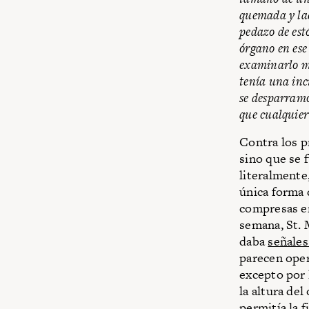
quemada y lac
pedazo de est
órgano en ese
examinarlo más
tenía una inc
se desparramó
que cualquier 
Contra los p
sino que se 
literalmente
única forma 
compresas en
semana, St. 
daba
señales
parecen oper
excepto por 
la altura del
permitía la f