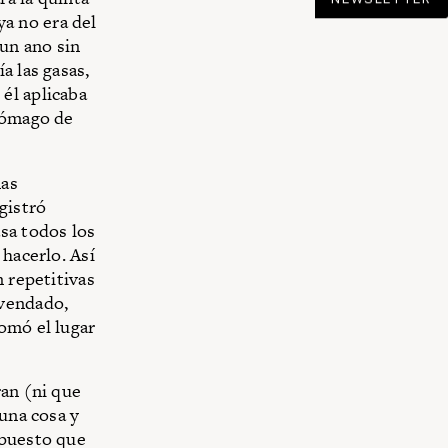
ya no era del
“un ano sin
a las gasas,
él aplicaba
stómago de
nas
gistró
sa todos los
 hacerlo. Así
n repetitivas
“vendado,
omó el lugar
ran (ni que
 una cosa y
 puesto que