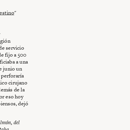
testino
"
r
egión
de servicio
e fijo a 500
iciaba a una
e junio un
 perforaría
ico cirujano
demás de la
por eso hoy
piensos, dejó
lmón, del
staba