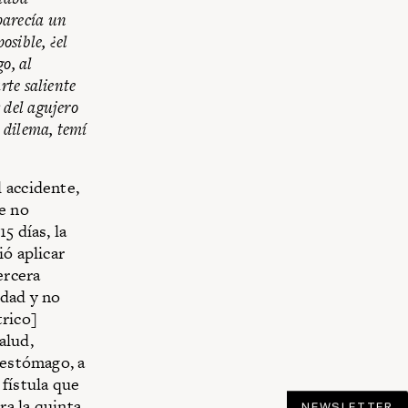
parecía un
osible, ¿el
o, al
rte saliente
 del agujero
 dilema, temí
 accidente,
e no
5 días, la
ió aplicar
ercera
idad y no
trico]
alud,
 estómago, a
 fístula que
ra la quinta
NEWSLETTER