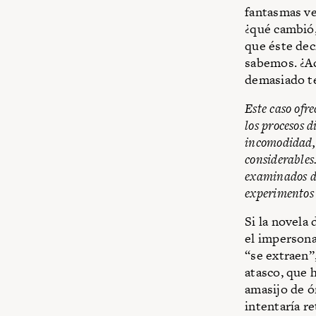
fantasmas ver
¿qué cambió,
que éste dec
sabemos. ¿Ac
demasiado t
Este caso ofr
los procesos d
incomodidad, 
considerables.
examinados du
experimentos 
Si la novela
el impersona
“se extraen”
atasco, que 
amasijo de ó
intentaría r