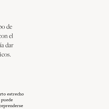
po de
con el
ía dar
icos.
rto estrecho
puede
sorprenderse