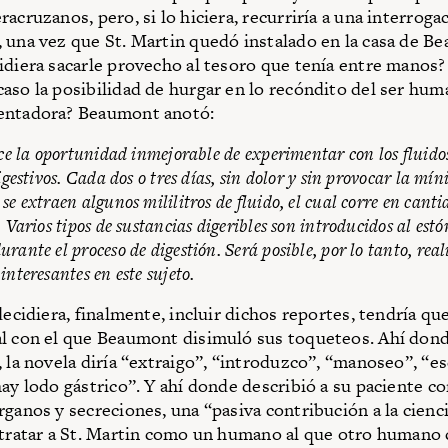
acruzanos, pero, si lo hiciera, recurriría a una interroga
 una vez que St. Martin quedó instalado en la casa de B
idiera sacarle provecho al tesoro que tenía entre manos
aso la posibilidad de hurgar en lo recóndito del ser hum
entadora? Beaumont anotó:
ece la oportunidad inmejorable de experimentar con los fluidos
igestivos. Cada dos o tres días, sin dolor y sin provocar la mí
se extraen algunos mililitros de fluido, el cual corre en canti
 Varios tipos de sustancias digeribles son introducidos al est
rante el proceso de digestión. Será posible, por lo tanto, real
interesantes en este sujeto.
 decidiera, finalmente, incluir dichos reportes, tendría q
l con el que Beaumont disimuló sus toqueteos. Ahí dond
, la novela diría “extraigo”, “introduzco”, “manoseo”, “e
hay lodo gástrico”. Y ahí donde describió a su paciente 
rganos y secreciones, una “pasiva contribución a la cienci
etratar a St. Martin como un humano al que otro humano