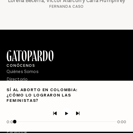
Lorena Becerra, Víctor Alarcón y Carla Humphrey
FERNANDA CASO
CONÓCENOS
Quiénes Somos
Directorio
SÍ AL ABORTO EN COLOMBIA:
PÓDCASTS
¿CÓMO LO LOGRARON LAS
Semanario Gatopardo
FEMINISTAS?
En Qué Momento
Crecer en Distopía
0:00
0:00
SÍGUENOS
Facebook