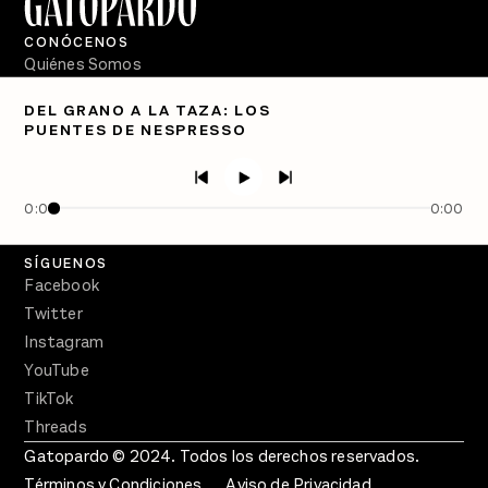
CONÓCENOS
Quiénes Somos
Directorio
DEL GRANO A LA TAZA: LOS
PUENTES DE NESPRESSO
PÓDCASTS
Semanario Gatopardo
En Qué Momento
0:00
0:00
Crecer en Distopía
SÍGUENOS
Facebook
Twitter
Instagram
YouTube
TikTok
Threads
Gatopardo © 2024. Todos los derechos reservados.
Términos y Condiciones
Aviso de Privacidad