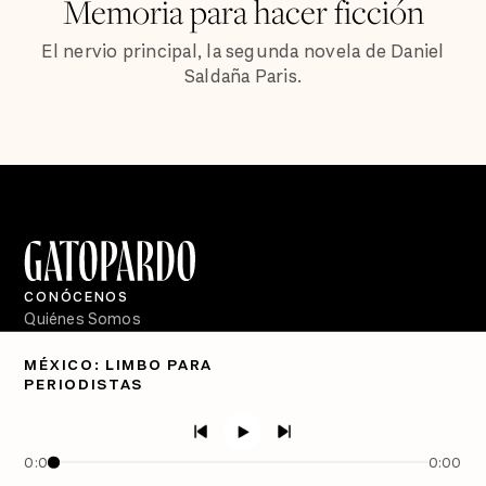
Memoria para hacer ficción
El nervio principal, la segunda novela de Daniel
Saldaña Paris.
CONÓCENOS
Quiénes Somos
Directorio
MÉXICO: LIMBO PARA
PERIODISTAS
PÓDCASTS
Semanario Gatopardo
En Qué Momento
0:00
0:00
Crecer en Distopía