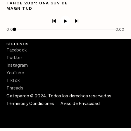
TAHOE 2021: UNA SUV DE
MAGNITUD
PÓDCASTS
Semanario Gatopardo
En Qué Momento
0:00
0:00
Crecer en Distopía
SÍGUENOS
Facebook
Twitter
Instagram
YouTube
TikTok
Threads
Gatopardo © 2024. Todos los derechos reservados.
Términos y Condiciones
Aviso de Privacidad