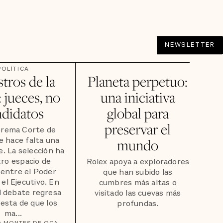
NEWSLETTER
POLÍTICA
tros de la
Planeta perpetuo:
 jueces, no
una iniciativa
ndidatos
global para
preservar el
prema Corte de
le hace falta una
mundo
. La selección ha
tro espacio de
Rolex apoya a exploradores
 entre el Poder
que han subido las
y el Ejecutivo. En
cumbres más altas o
l debate regresa
visitado las cuevas más
esta de que los
profundas.
ma...
O MONTES DE OCA