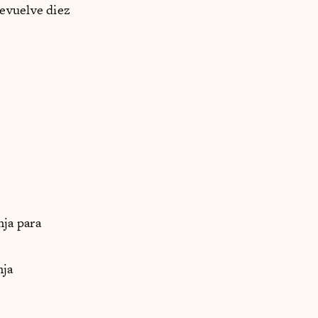
revuelve diez
ja para
nja