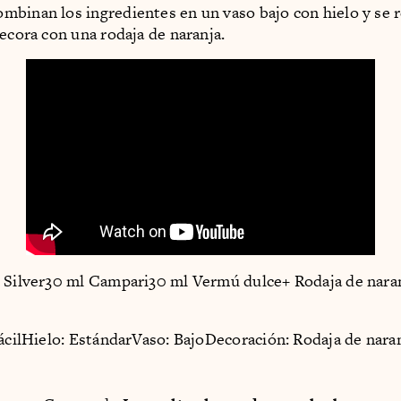
binan los ingredientes en un vaso bajo con hielo y se 
decora con una rodaja de naranja.
 Silver30 ml Campari30 ml Vermú dulce+ Rodaja de naran
FácilHielo: EstándarVaso: BajoDecoración: Rodaja de nara