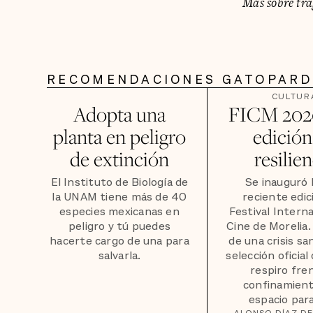
Más sobre tr
RECOMENDACIONES GATOPAR
CULTUR
Adopta una
FICM 202
planta en peligro
edición
de extinción
resilien
El Instituto de Biología de
Se inauguró 
la UNAM tiene más de 40
reciente edic
especies mexicanas en
Festival Interna
peligro y tú puedes
Cine de Morelia
hacerte cargo de una para
de una crisis san
salvarla.
selección oficial
respiro fren
confinamient
espacio para
ALONSO DÍAZ DE