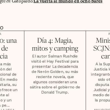
agos en
Gatopardo
:
La vuelta al mundo en ocho bares
DO
A
0: una
Día 4: Magia,
Minis
 de
mitos y camping
SCJN:
cia
ca
El autor Salman Rushdie
visitó el Hay Festival para
la más
A la Su
presentar La decadencia
ión del
Justicia 
de Nerón Golden, su más
cional de
integrante
reciente novela, que
. En medio
sido o
algunos consideran una
itaria, su
disputa
sátira sobre el gobierno de
 ofrece un
Judicial 
Donald Trump.
te al
medio de
o y un
la propu
 pe...
 LA VEGA
MAURIZI