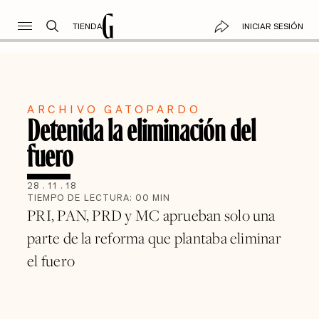
TIENDA
INICIAR SESIÓN
ARCHIVO GATOPARDO
Detenida la eliminación del
fuero
28
.
11
.
18
TIEMPO DE LECTURA:
00
MIN
PRI, PAN, PRD y MC aprueban solo una
parte de la reforma que plantaba eliminar
el fuero