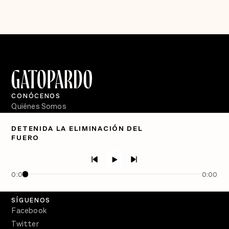
CONÓCENOS
Quiénes Somos
Directorio
DETENIDA LA ELIMINACIÓN DEL
FUERO
PÓDCASTS
Semanario Gatopardo
En Qué Momento
0:00
0:00
Crecer en Distopía
SÍGUENOS
Facebook
Twitter