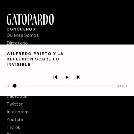
CONÓCENOS
Quiénes Somos
Directorio
WILFREDO PRIETO Y LA
PÓDCASTS
REFLEXIÓN SOBRE LO
Semanario Gatopardo
INVISIBLE
En Qué Momento
Crecer en Distopía
0:00
0:00
SÍGUENOS
Facebook
Twitter
Instagram
YouTube
TikTok