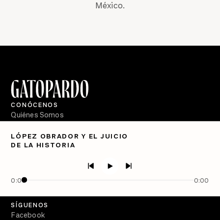
México.
CONÓCENOS
Quiénes Somos
Directorio
LÓPEZ OBRADOR Y EL JUICIO
DE LA HISTORIA
PÓDCASTS
Semanario Gatopardo
En Qué Momento
0:00
0:00
Crecer en Distopía
SÍGUENOS
Facebook