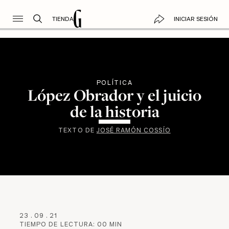
TIENDA
INICIAR SESIÓN
POLÍTICA
López Obrador y el juicio
de la historia
TEXTO DE
JOSÉ RAMÓN COSSÍO
23
.
09
.
21
TIEMPO DE LECTURA:
00
MIN