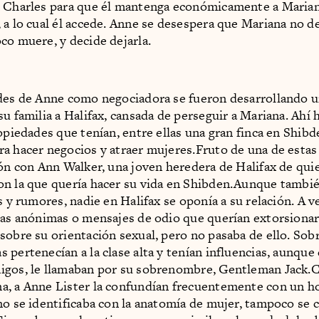
n Charles para que él mantenga económicamente a Marian
 a lo cual él accede. Anne se desespera que Mariana no de
co muere, y decide dejarla.
des de Anne como negociadora se fueron desarrollando 
su familia a Halifax, cansada de perseguir a Mariana. Ahí
ropiedades que tenían, entre ellas una gran finca en Shib
a hacer negocios y atraer mujeres.Fruto de una de esta
ión con Ann Walker, una joven heredera de Halifax de qui
n la que quería hacer su vida en Shibden.Aunque tambié
s y rumores, nadie en Halifax se oponía a su relación. A v
tas anónimas o mensajes de odio que querían extorsionar
sobre su orientación sexual, pero no pasaba de ello. Sob
 pertenecían a la clase alta y tenían influencias, aunque
igos, le llamaban por su sobrenombre, Gentleman Jack.
a, a Anne Lister la confundían frecuentemente con un 
no se identificaba con la anatomía de mujer, tampoco se 