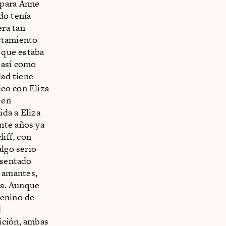
 para Anne
do tenía
era tan
ortamiento
o que estaba
 así como
dad tiene
co con Eliza
 en
da a Eliza
nte años ya
liff, con
algo serio
esentado
 amantes,
da. Aunque
menino de
d
ición, ambas