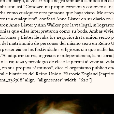
in embargo, al vestir ropa negra similar a la moda del cab
mbraron así.“Conozco mi propio corazón y conozco a lo
ha como cualquier otra persona que haya visto. Me atrev
rente a cualquiera”, confesó Anne Lister en su diario en
aron Anne Lister y Ann Walker por la vía legal, sí lograro
onias que ellas interpretaron como su boda. Ambas vivie
fortunas y Lister llevaba los negocios.Esta unión sentó 
ia del matrimonio de personas del mismo sexo en Reino 
 presencia en las festividades religiosas sin que nadie la
“Al adquirir tierra, ingresos e independencia, la historia
la riqueza y privilegio de clase le permitió vivir su vida
, en sus propios términos”, dice el organismo público en
ral e histórico del Reino Unido, Historic England.[captio
ent_236368" align="aligncenter" width="620"]