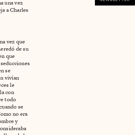
a una vez
ja a Charles
una vez que
 heredó de su
den que
s seducciones
en se
n vivían
eces le
la con
re todo
 cuando se
Como no era
hombre y
consideraba