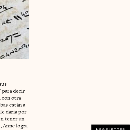
sus
 para decir
a con otra
bas están a
le daría por
en tener un
, Anne logra
NEWSLETTER