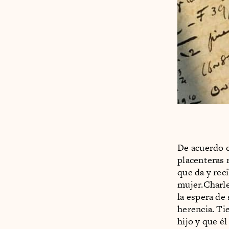
De acuerdo c
placenteras 
que da y rec
mujer.Charle
la espera de 
herencia. Ti
hijo y que é