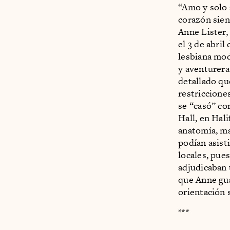
“Amo y solo a
corazón sien
Anne Lister,
el 3 de abri
lesbiana mod
y aventurera
detallado qu
restriccione
se “casó” co
Hall, en Hali
anatomía, ma
podían asisti
locales, pue
adjudicaban 
que Anne gus
orientación 
***