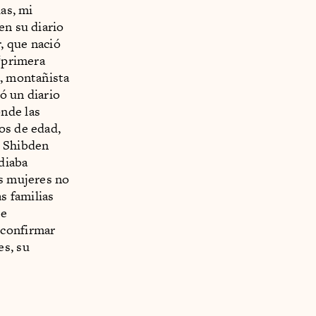
las, mi
en su diario
, que nació
 “primera
a, montañista
ó un diario
nde las
os de edad,
n Shibden
udiaba
as mujeres no
s familias
se
 confirmar
es, su