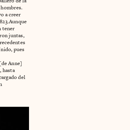
allero de la
s hombres.
o a creer
 1823.Aunque
n tener
ron juntas,
precedentes
Unido, pues
s
 [de Anne]
, hasta
cargado del
n