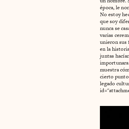
un hombre. S
época, le no
No estoy hec
que soy dife
nunca se cas
varias cerem
unieron sus 
en la histor
juntas hacían
importunara.
muestra cómo 
cierto punto
legado cultu
id="attachm