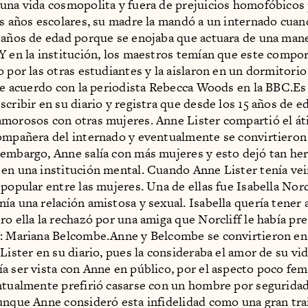
una vida cosmopolita y fuera de prejuicios homofóbicos
us años escolares, su madre la mandó a un internado cuan
 años de edad porque se enojaba que actuara de una man
Y en la institución, los maestros temían que este comp
o por las otras estudiantes y la aislaron en un dormitori
 de acuerdo con la periodista Rebecca Woods en la BBC.Es
scribir en su diario y registra que desde los 15 años de e
morosos con otras mujeres. Anne Lister compartió el áti
ompañera del internado y eventualmente se convirtieron
embargo, Anne salía con más mujeres y esto dejó tan heri
en una institución mental. Cuando Anne Lister tenía vei
popular entre las mujeres. Una de ellas fue Isabella Norc
ía una relación amistosa y sexual. Isabella quería tener 
ro ella la rechazó por una amiga que Norcliff le había pr
s: Mariana Belcombe.Anne y Belcombe se convirtieron en
 Lister en su diario, pues la consideraba el amor de su vi
a ser vista con Anne en público, por el aspecto poco fe
ntualmente prefirió casarse con un hombre por segurida
unque Anne consideró esta infidelidad como una gran tra