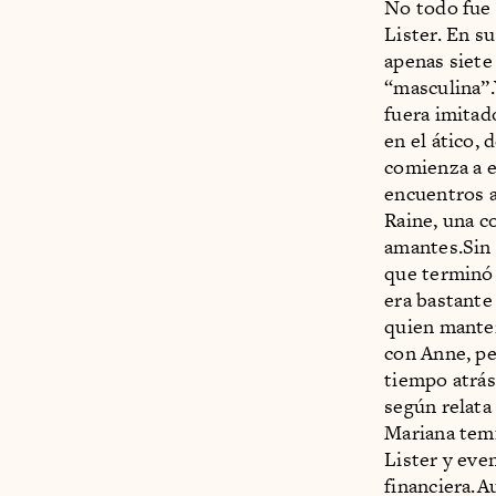
No todo fue 
Lister. En s
apenas siete
“masculina”.
fuera imitad
en el ático,
comienza a e
encuentros a
Raine, una c
amantes.Sin 
que terminó 
era bastante 
quien manten
con Anne, pe
tiempo atrá
según relata
Mariana temí
Lister y eve
financiera.A