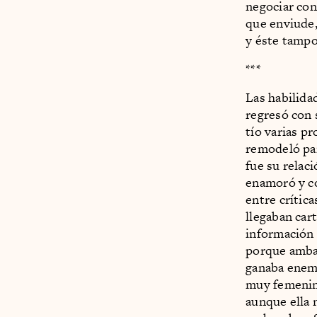
negociar co
que enviude,
y éste tampo
***
Las habilida
regresó con 
tío varias p
remodeló par
fue su relac
enamoró y co
entre crítica
llegaban car
información 
porque ambas
ganaba enem
muy femenin
aunque ella 