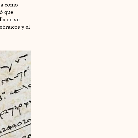
ba como
ió que
lla en su
ebraicos y el