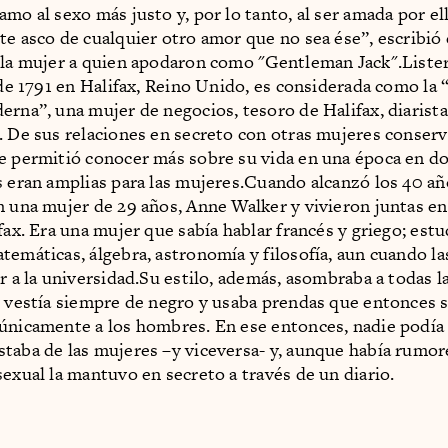
mo al sexo más justo y, por lo tanto, al ser amada por el
te asco de cualquier otro amor que no sea ése”, escribió 
 la mujer a quien apodaron como "Gentleman Jack".Lister
l de 1791 en Halifax, Reino Unido, es considerada como la
erna”, una mujer de negocios, tesoro de Halifax, diarist
. De sus relaciones en secreto con otras mujeres conserv
e permitió conocer más sobre su vida en una época en do
s eran amplias para las mujeres.Cuando alcanzó los 40 añ
n una mujer de 29 años, Anne Walker y vivieron juntas e
fax. Era una mujer que sabía hablar francés y griego; est
temáticas, álgebra, astronomía y filosofía, aun cuando l
r a la universidad.Su estilo, además, asombraba a todas la
s vestía siempre de negro y usaba prendas que entonces 
únicamente a los hombres. En ese entonces, nadie podía
taba de las mujeres –y viceversa- y, aunque había rumor
sexual la mantuvo en secreto a través de un diario.