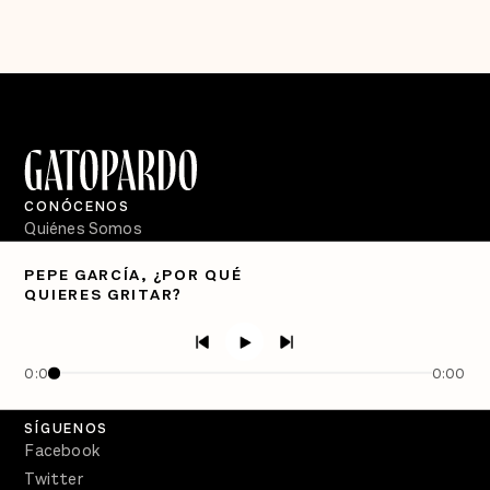
CONÓCENOS
Quiénes Somos
Directorio
PEPE GARCÍA, ¿POR QUÉ
QUIERES GRITAR?
PÓDCASTS
Semanario Gatopardo
En Qué Momento
0:00
0:00
Crecer en Distopía
SÍGUENOS
Facebook
Twitter