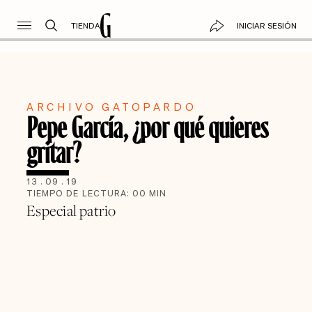
TIENDA
INICIAR SESIÓN
ARCHIVO GATOPARDO
Pepe García, ¿por qué quieres
gritar?
13
.
09
.
19
TIEMPO DE LECTURA:
00
MIN
Especial patrio