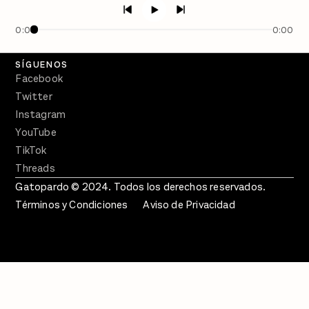
En Qué Momento
0:00
0:00
Crecer en Distopía
SÍGUENOS
Facebook
Twitter
Instagram
YouTube
TikTok
Threads
Gatopardo © 2024. Todos los derechos reservados.
Términos y Condiciones
Aviso de Privacidad