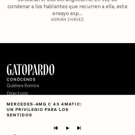
condenar a los hablantes que recurren a ella, este
ensayo exp...
ADRIÁN CHÁVEZ
CONÓCENOS
Quiénes Somos
Directorio
MERCEDES-AMG C 43 4MATIC:
PÓDCASTS
UN PRIVILEGIO PARA LOS
Semanario Gatopardo
SENTIDOS
En Qué Momento
Crecer en Distopía