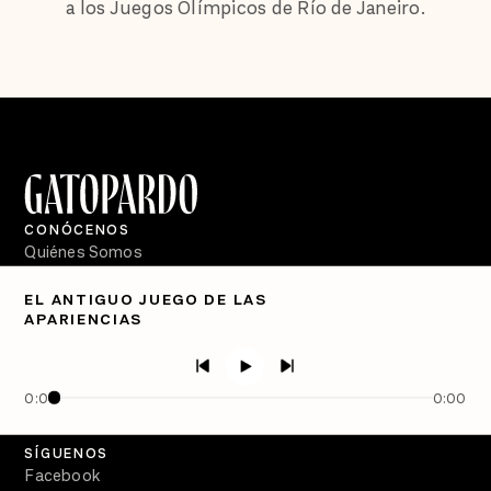
a los Juegos Olímpicos de Río de Janeiro.
CONÓCENOS
Quiénes Somos
Directorio
EL ANTIGUO JUEGO DE LAS
APARIENCIAS
PÓDCASTS
Semanario Gatopardo
En Qué Momento
0:00
0:00
Crecer en Distopía
SÍGUENOS
Facebook