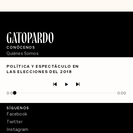
CONÓCENOS
Quiénes Somos
Directorio
POLÍTICA Y ESPECTÁCULO EN
LAS ELECCIONES DEL 2018
PÓDCASTS
Semanario Gatopardo
En Qué Momento
0:00
0:00
Crecer en Distopía
SÍGUENOS
Facebook
Twitter
Instagram