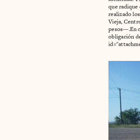
que radique 
realizado lo
Vieja, Centr
pesos—.En ca
obligación de
id="attachm