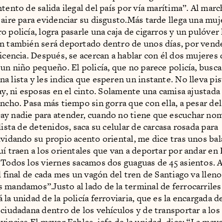
tento de salida ilegal del país por vía marítima”. Al marc
 aire para evidenciar su disgusto.Más tarde llega una muj
 policía, logra pasarle una caja de cigarros y un pulóver 
n también será deportado dentro de unos días, por vend
licencia. Después, se acercan a hablar con él dos mujeres 
 un niño pequeño. El policía, que no parece policía, busca
 lista y les indica que esperen un instante. No lleva pist
ay, ni esposas en el cinto. Solamente una camisa ajustada
ncho. Pasa más tiempo sin gorra que con ella, a pesar del
y nadie para atender, cuando no tiene que escuchar no
lista de detenidos, saca su celular de carcasa rosada para
lvidando su propio acento oriental, me dice tras unos ba
uí traen a los orientales que van a deportar por andar en
 Todos los viernes sacamos dos guaguas de 45 asientos. 
al final de cada mes un vagón del tren de Santiago va llen
 mandamos”.Justo al lado de la terminal de ferrocarriles
la unidad de la policía ferroviaria, que es la encargada de
 ciudadana dentro de los vehículos y de transportar a lo
ovincias.El mayor Febles, jefe de la unidad, dice: “La may