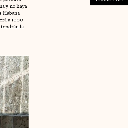
na y no haya
os Habana
derá a 1000
 tendrán la