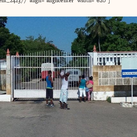
nt_242377" align="aligncenter" width="620"]