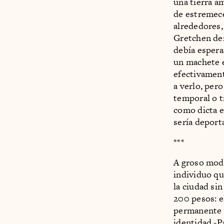
una tierra a
de estremece
alrededores,
Gretchen der
debía esperar
un machete en
efectivamente
a verlo, per
temporal o tr
como dicta e
sería deport
***
A groso modo
individuo qu
la ciudad si
200 pesos: e
permanente e
identidad.-P