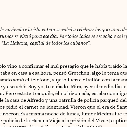
de noviembre la isla entera se volcó a celebrar los 500 años 
uinas se vistió para ese día. Por todos lados se escuchó y se le
l: "La Habana, capital de todos los cubanos".
lo vino a confirmar el mal presagio que le había traído la
taba en casa a esa hora, pensó Gretchen, algo le tenía qu
ando sonó el teléfono, sujetó fuerte el sillón con la man
e y escuchó:-Soy yo, tu cuñado. Mira, ayer al mediodía se
or. Pero estate tranquila, él no hizo nada, estaba conmi
de la casa de Alfredo y una patrulla de policía parqueó de
os pidió el carnet de identidad. Vieron que él era de San
tuvieron.Esa misma noche de lunes, Junior Medina fue t
e policía de la Habana Vieja a la prisión del Vivac.[captio