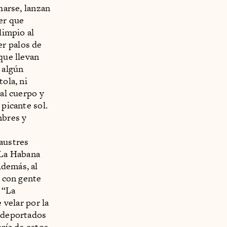
harse, lanzan
er que
limpio al
er palos de
que llevan
 algún
ola, ni
 al cuerpo y
 picante sol.
mbres y
laustres
 La Habana
Además, al
o con gente
 “La
 velar por la
s deportados
oría de estos