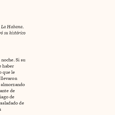
de La Habana.
yó su histórico
 noche. Si su
e haber
o que le
 llevaron
go almorzando
lante de
tiago de
rasladado de
n