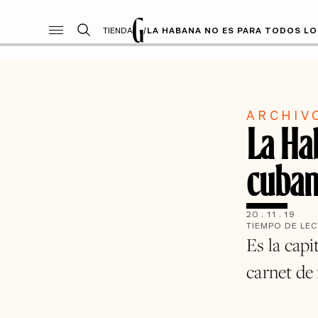
TIENDA
/
LA HABANA NO ES PARA TODOS L
ARCHIV
La Ha
cuban
20
.
11
.
19
TIEMPO DE LE
Es la capi
carnet de 