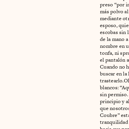
preso “por in
más polvo al
mediante otro
esposo, quie
escobas sin 
de la mano a
nombre en una
tonfa, ni spr
el pantalón a
Cuando no ha
buscar en la 
trastearlo.O
blancos: “Aq
sin permiso.
principio y 
que nosotros
Coubre” está 
tranquilidad
hacia sus pr