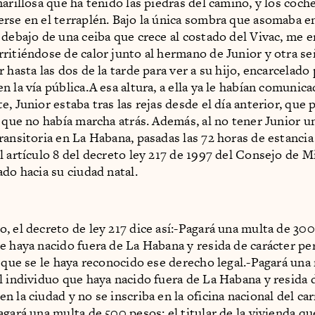
marillosa que ha teñido las piedras del camino, y los coch
rse en el terraplén. Bajo la única sombra que asomaba e
 debajo de una ceiba que crece al costado del Vivac, me 
ritiéndose de calor junto al hermano de Junior y otra s
 hasta las dos de la tarde para ver a su hijo, encarcelado
 la vía pública.A esa altura, a ella ya le habían comunic
, Junior estaba tras las rejas desde el día anterior, que 
o que no había marcha atrás. Además, al no tener Junior u
ansitoria en La Habana, pasadas las 72 horas de estancia e
l artículo 8 del decreto ley 217 de 1997 del Consejo de M
ado hacia su ciudad natal.
, el decreto de ley 217 dice así:-Pagará una multa de 300
e haya nacido fuera de La Habana y resida de carácter p
n que se le haya reconocido ese derecho legal.-Pagará una
l individuo que haya nacido fuera de La Habana y resida 
n la ciudad y no se inscriba en la oficina nacional del ca
agará una multa de 500 pesos: el titular de la vivienda q