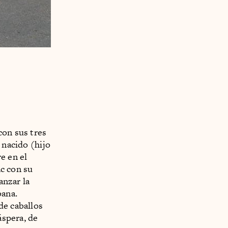
con sus tres
 nacido (hijo
e en el
ac con su
anzar la
bana.
de caballos
áspera, de