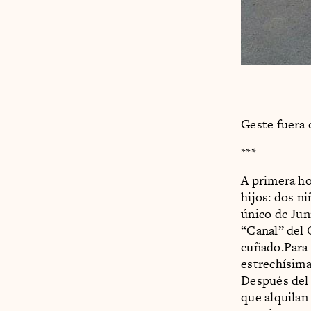
Geste fuera 
***
A primera ho
hijos: dos n
único de Jun
“Canal” del C
cuñado.Para l
estrechísima
Después del 
que alquilan 