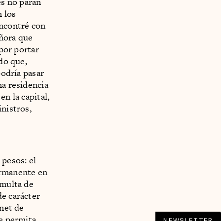
es no paran
n los
encontré con
eñora que
 por portar
ado que,
podría pasar
na residencia
n la capital,
inistros,
 pesos: el
ermanente en
 multa de
de carácter
rnet de
ue permita
NEWSLETTER