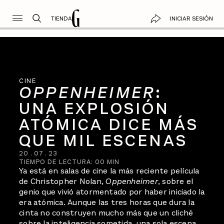
TIENDA
INICIAR SESIÓN
CINE
OPPENHEIMER
:
UNA EXPLOSIÓN
ATÓMICA DICE MÁS
QUE MIL ESCENAS
20
.
07
.
23
TIEMPO DE LECTURA:
00
MIN
Ya está en salas de cine la más reciente película
de Christopher Nolan,
Oppenheimer
, sobre el
genio que vivió atormentado por haber iniciado la
era atómica. Aunque las tres horas que dura la
cinta no construyen mucho más que un cliché
sobre la inteligencia sometida, una sola escena