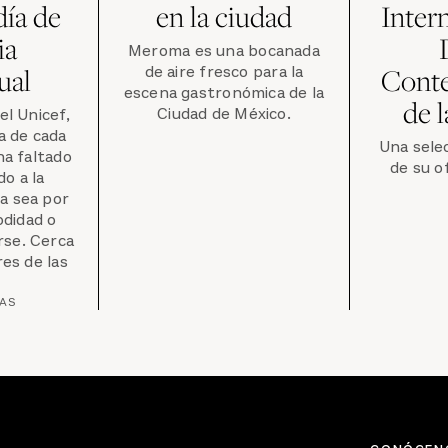
día de
en la ciudad
Inter
ia
Meroma es una bocanada
de aire fresco para la
ual
Cont
escena gastronómica de la
de 
Ciudad de México.
el Unicef,
a de cada
Una selec
ha faltado
de su o
do a la
a sea por
odidad o
se. Cerca
es de las
GAS