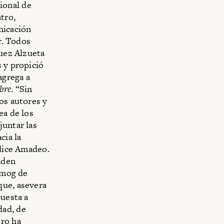
ional de
tro,
nicación
r. Todos
guez Alzueta
 y propició
agrega a
bre
. “Sin
os autores y
ea de los
juntar las
cia la
 dice Amadeo.
nden
 smog de
que, asevera
puesta a
dad, de
ero ha