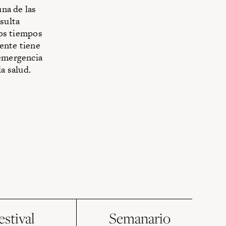
una de las
esulta
los tiempos
gente tiene
 emergencia
a salud.
estival
Semanario