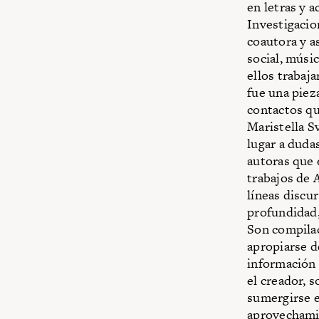
en letras y 
Investigacio
coautora y 
social, músic
ellos trabaj
fue una piez
contactos qu
Maristella S
lugar a duda
autoras que 
trabajos de 
líneas discu
profundidad,
Son compilac
apropiarse d
información 
el creador, 
sumergirse e
aprovechamie