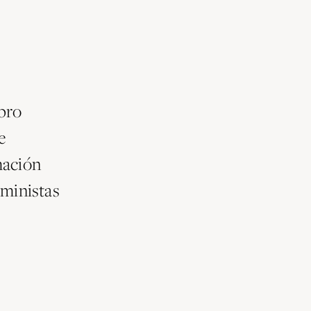
bro
e
mación
eministas