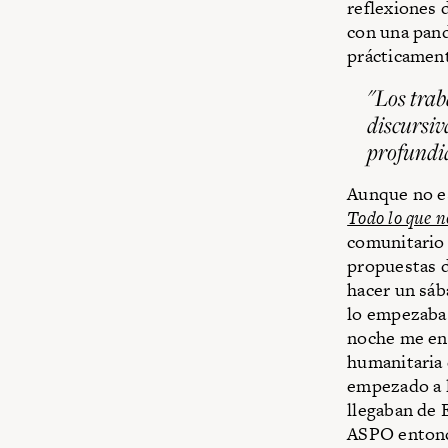
reflexiones 
con una pand
prácticament
"Los trab
discursiv
profundid
Aunque no es
Todo lo que n
comunitario 
propuestas d
hacer un sáb
lo empezaba 
noche me enc
humanitaria
empezado a l
llegaban de 
ASPO entonc