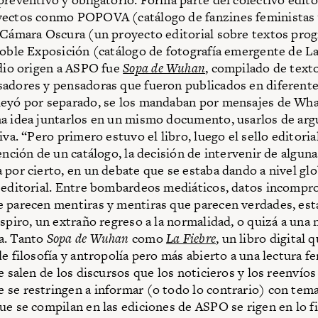
yectos conmo POPOVA (catálogo de fanzines feministas
 Cámara Oscura (un proyecto editorial sobre textos pro
Doble Exposición (catálogo de fotografía emergente de La 
 dio origen a ASPO fue
Sopa de Wuhan
, compilado de text
adores y pensadoras que fueron publicados en diferent
eyó por separado, se los mandaban por mensajes de Wha
a idea juntarlos en un mismo documento, usarlos de ar
iva. “Pero primero estuvo el libro, luego el sello editori
tención de un catálogo, la decisión de intervenir de algun
 por cierto, en un debate que se estaba dando a nivel glob
 editorial. Entre bombardeos mediáticos, datos incompr
 parecen mentiras y mentiras que parecen verdades, est
espiro, un extraño regreso a la normalidad, o quizá a una
a. Tanto
Sopa de Wuhan
como
La Fiebre
, un libro digital 
e filosofía y antropolía pero más abierto a una lectura f
e salen de los discursos que los noticieros y los reenvíos
se restringen a informar (o todo lo contrario) con tema
ue se compilan en las ediciones de ASPO se rigen en lo fi