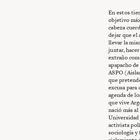
En estos tie
objetivo máx
cabeza cuerda
dejar que el
llevar la mis
juntar, hace
extraño como
apapacho de 
ASPO (Aislam
que pretende
excusa para 
agenda de lo
que vive Arg
nació más al
Universidad N
activista pol
sociología y
aislamiento 