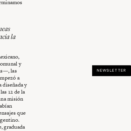
terminamos
íneas
acia la
mexicano,
 comunal y
as—, las
NEWSLETTER
 empezó a
a diseñada y
as 12 de la
una misión
abían
ensajes que
rgentino.
e, graduada