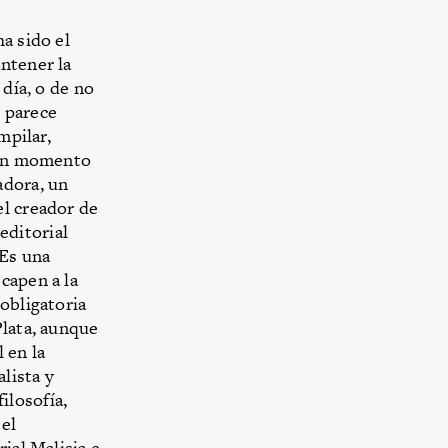
a sido el
ntener la
 día, o de no
 parece
mpilar,
a un momento
adora, un
el creador de
editorial
“Es una
capen a la
 obligatoria
Plata, aunque
 en la
lista y
filosofía,
el
ial Malisia e