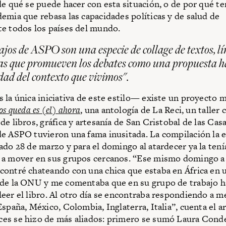
de qué se puede hacer con esta situación, o de por qué 
emia que rebasa las capacidades políticas y de salud de
e todos los países del mundo.
ajos de ASPO son una especie de collage de textos, l
as que promueven los debates como una propuesta h
ad del contexto que vivimos".
 la única iniciativa de este estilo— existe un proyecto 
os queda es (el) ahora
, una antología de La Reci, un taller
de libros, gráfica y artesanía de San Cristobal de las Cas
e ASPO tuvieron una fama inusitada. La compilación la
ado 28 de marzo y para el domingo al atardecer ya la tení
a mover en sus grupos cercanos. “Ese mismo domingo a l
ontré chateando con una chica que estaba en África en 
 de la ONU y me comentaba que en su grupo de trabajo h
eer el libro. Al otro día se encontraba respondiendo a m
España, México, Colombia, Inglaterra, Italia”, cuenta el a
es se hizo de más aliados: primero se sumó Laura Cond