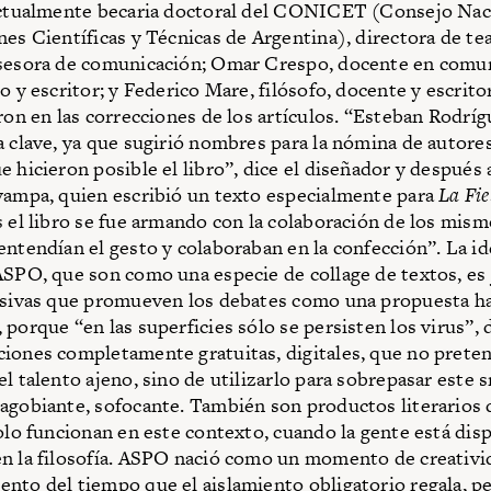
actualmente becaria doctoral del CONICET (Consejo Nac
nes Científicas y Técnicas de Argentina), directora de tea
asesora de comunicación; Omar Crespo, docente en comu
o y escritor; y Federico Mare, filósofo, docente y escrito
aron en las correcciones de los artículos. “Esteban Rodrí
a clave, ya que sugirió nombres para la nómina de autores
e hicieron posible el libro”, dice el diseñador y después 
vampa, quien escribió un texto especialmente para
La Fie
s el libro se fue armando con la colaboración de los mism
entendían el gesto y colaboraban en la confección”. La id
ASPO, que son como una especie de collage de textos, es 
rsivas que promueven los debates como una propuesta ha
 porque “en las superficies sólo se persisten los virus”,
iones completamente gratuitas, digitales, que no prete
el talento ajeno, sino de utilizarlo para sobrepasar este
agobiante, sofocante. También son productos literarios 
solo funcionan en este contexto, cuando la gente está dis
n la filosofía. ASPO nació como un momento de creativi
nto del tiempo que el aislamiento obligatorio regala, p