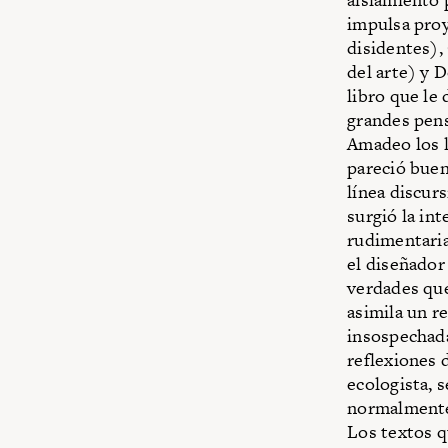
impulsa pro
disidentes),
del arte) y 
libro que le
grandes pens
Amadeo los l
pareció buen
línea discurs
surgió la in
rudimentaria
el diseñador
verdades que
asimila un r
insospechad
reflexiones d
ecologista, s
normalmente 
Los textos q