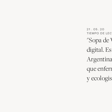
21
.
05
.
20
TIEMPO DE LE
"Sopa de 
digital. E
Argentina
que enferm
y ecologis