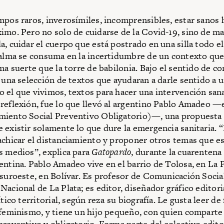
mpos raros, inverosímiles, incomprensibles, estar sanos h
imo. Pero no solo de cuidarse de la Covid-19, sino de ma
, cuidar el cuerpo que está postrado en una silla todo el
 alma se consuma en la incertidumbre de un contexto que
ma suerte que la torre de babilonia. Bajo el sentido de co
r una selección de textos que ayudaran a darle sentido 
 el que vivimos, textos para hacer una intervención san
reflexión, fue lo que llevó al argentino Pablo Amadeo —
iento Social Preventivo Obligatorio)—, una propuesta 
 existir solamente lo que dure la emergencia sanitaria. 
achicar el distanciamiento y proponer otros temas que es
s medios”, explica para
Gatopardo
, durante la cuarentena
entina. Pablo Amadeo vive en el barrio de Tolosa, en La 
 suroeste, en Bolívar. Es profesor de Comunicación Social
acional de La Plata; es editor, diseñador gráfico editoria
ítico territorial, según reza su biografía. Le gusta leer de 
 feminismo, y tiene un hijo pequeño, con quien comparte 
preventivo y obligatorio. Forma parte del colectivo editor