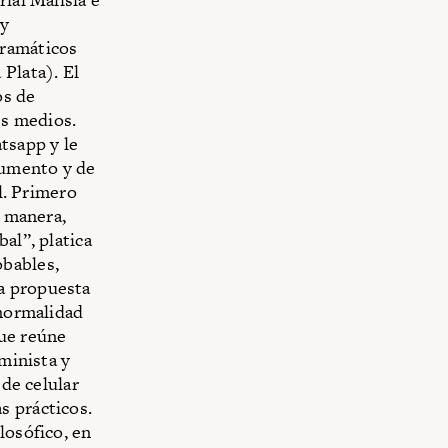
 y
gramáticos
Plata). El
os de
es medios.
tsapp y le
gumento y de
al. Primero
a manera,
al”, platica
obables,
a propuesta
 normalidad
que reúne
eminista y
 de celular
s prácticos.
losófico, en